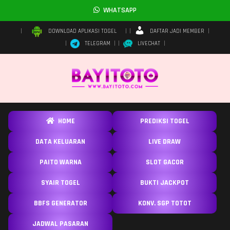
WHATSAPP
DAFTAR JADI MEMBER
DOWNLOAD APLIKASI TOGEL
TELEGRAM
LIVECHAT
HOME
PREDIKSI TOGEL
DATA KELUARAN
LIVE DRAW
PAITO WARNA
SLOT GACOR
SYAIR TOGEL
BUKTI JACKPOT
BBFS GENERATOR
KONV. SGP TOTOT
JADWAL PASARAN