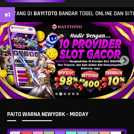
ATANG DI
BAYITOTO
BANDAR TOGEL ONLINE DAN SITUS SL
PAITO WARNA NEWYORK - MIDDAY