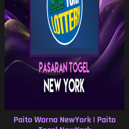
Paito Warna NewYork | Paito