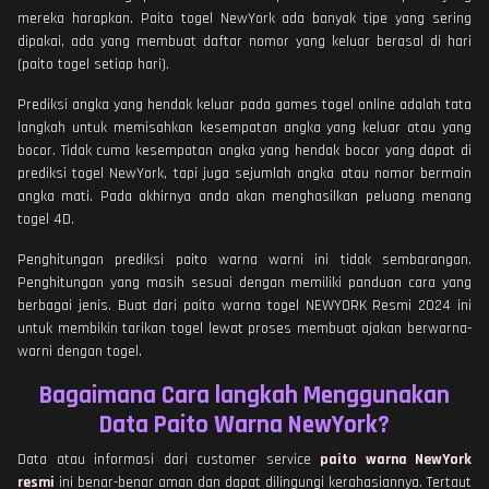
mereka harapkan. Paito togel NewYork ada banyak tipe yang sering
dipakai, ada yang membuat daftar nomor yang keluar berasal di hari
(paito togel setiap hari).
Prediksi angka yang hendak keluar pada games togel online adalah tata
langkah untuk memisahkan kesempatan angka yang keluar atau yang
bocor. Tidak cuma kesempatan angka yang hendak bocor yang dapat di
prediksi togel NewYork, tapi juga sejumlah angka atau nomor bermain
angka mati. Pada akhirnya anda akan menghasilkan peluang menang
togel 4D.
Penghitungan prediksi paito warna warni ini tidak sembarangan.
Penghitungan yang masih sesuai dengan memiliki panduan cara yang
berbagai jenis. Buat dari paito warna togel NEWYORK Resmi 2024 ini
untuk membikin tarikan togel lewat proses membuat ajakan berwarna-
warni dengan togel.
Bagaimana Cara langkah Menggunakan
Data Paito Warna NewYork?
Data atau informasi dari customer service
paito warna NewYork
resmi
ini benar-benar aman dan dapat dilingungi kerahasiannya. Tertaut