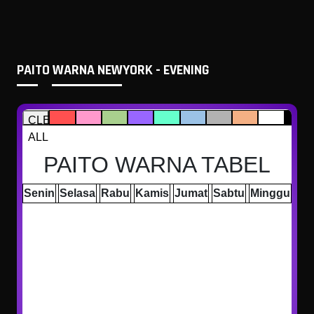
PAITO WARNA NEWYORK - EVENING