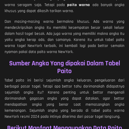
warna seragam saja. Tetapi pada
paito warna
ada banyak angka
khusus yang dapat dikasih tarikan warna.
Dan masing-masing warna bermakna khusus. Ada warna yang
mendeskripsikan angka itu memiliki kesempatan besar sekali keluar
dalam hasil togel besok. Ada juga warna yang memiliki makna angka itu
yaitu angka kerap ada, dan samanya. Karena itu untuk tabel paito
warna togel NewYork terbaik, ini kembali lagi pada bettor semakin
nyaman pakai data paito warna NewYork.
Sumber Angka Yang dipakai Dalam Tabel
Paito
Tabel paito ini berisi sejumlah angka keluaran, pengeluaran dari
berbagai pasar togel. Tetapi apa bettor tahu darimanakah didapatnya
sejumlah angka itu? Karena penting untuk bettor mengenali
darimanakah gagasan angka yang dapat datakan, agar bettor
mendapatkan angka yang benar saat memasangkan angka
kemenangan. Sejumlah angka yang berada di tabel paito warna
NewYork resmi 2024 pada intinya diterima dari pasar togel langsung.
Berikut Manfaat Menggunakan Data Paito