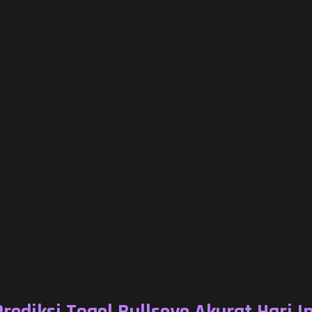
Prediksi Togel Bullseye Akurat Hari In