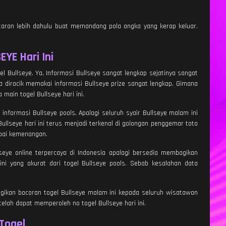
utaran lebih dahulu buat memandang pola angka yang kerap keluar.
YE Hari Ini
l Bullseye. Ya, Informasi Bullseye sangat lengkap sejatinya sangat
a diracik memakai informasi Bullseye prize sangat lengkap. Gimana
ain togel Bullseye hari ini.
nformasi Bullseye pools. Apalagi seluruh syair Bullseye malam ini
Bullseye hari ini terus menjadi terkenal di golongan penggemar toto
apai kemenangan.
lseye online terpercaya di Indonesia apalagi bersedia membagikan
ini yang akurat dari togel Bullseye pools. Sebab kesalahan data
bagikan bocoran togel Bullseye malam ini kepada seluruh wisatawan
telah dapat memperoleh no togel Bullseye hari ini.
Togel