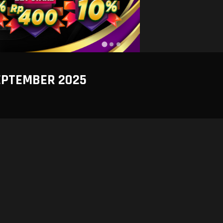
SEPTEMBER 2025