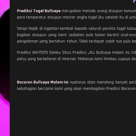
Prediksi Togel Bullseye
merupakan metode orang ataupun komunita
para temperatur ataupun master angka togel jitu setelah itu di unt
Tetapi Wajib di ingatkan kembali kepada seluruh pecinta togel ka
bagikan ataupun yang kami sediakan pula bukan berarti asal-asa
pengalaman yang bertahun- tahun. Tidak terdapat salah nya pula beru
Prediksi BAYITOTO Selaku Situs Prediksi Jitu Bullseye malam ini, 
palsu yang berkeliaran di internet. Makanya kami himbau supaya d
Bocoran Bullseye Malam Ini
nyatanya akan menolong banyak pecin
kebahagian bersama kami yang akan membagikan Prediksi Bocoran Bul