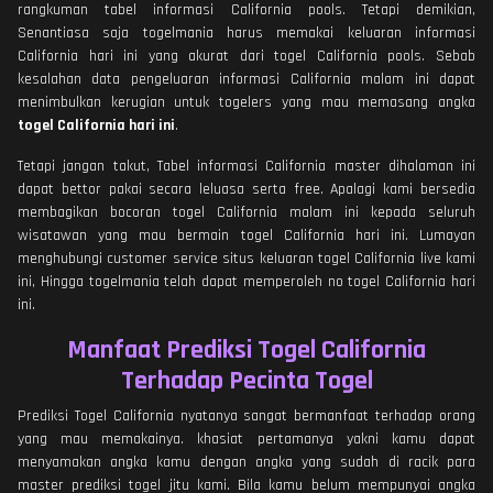
rangkuman tabel informasi California pools. Tetapi demikian,
Senantiasa saja togelmania harus memakai keluaran informasi
California hari ini yang akurat dari togel California pools. Sebab
kesalahan data pengeluaran informasi California malam ini dapat
menimbulkan kerugian untuk togelers yang mau memasang angka
togel California hari ini
.
Tetapi jangan takut, Tabel informasi California master dihalaman ini
dapat bettor pakai secara leluasa serta free. Apalagi kami bersedia
membagikan bocoran togel California malam ini kepada seluruh
wisatawan yang mau bermain togel California hari ini. Lumayan
menghubungi customer service situs keluaran togel California live kami
ini, Hingga togelmania telah dapat memperoleh no togel California hari
ini.
Manfaat Prediksi Togel California
Terhadap Pecinta Togel
Prediksi Togel California nyatanya sangat bermanfaat terhadap orang
yang mau memakainya. khasiat pertamanya yakni kamu dapat
menyamakan angka kamu dengan angka yang sudah di racik para
master prediksi togel jitu kami. Bila kamu belum mempunyai angka