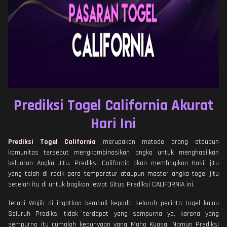
Prediksi Togel California Akurat
Hari Ini
Prediksi Togel California
merupakan metode orang ataupun
komunitas tersebut mengkombinasikan angka untuk menghasilkan
keluaran Angka Jitu. Prediksi California akan membagikan Hasil jitu
yang telah di racik para temperatur ataupun master angka togel jitu
setelah itu di untuk bagikan lewat Situs Prediksi CALIFORNIA ini.
Tetapi Wajib di ingatkan kembali kepada seluruh pecinta togel kalau
Seluruh Prediksi tidak terdapat yang sempurna ya, karena yang
sempurna itu cumalah kepunyaan yang Maha Kuasa. Namun Prediksi