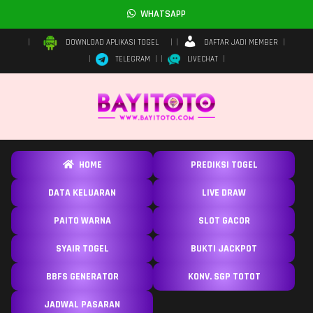
WHATSAPP
DAFTAR JADI MEMBER
DOWNLOAD APLIKASI TOGEL
TELEGRAM
LIVECHAT
HOME
PREDIKSI TOGEL
DATA KELUARAN
LIVE DRAW
PAITO WARNA
SLOT GACOR
SYAIR TOGEL
BUKTI JACKPOT
BBFS GENERATOR
KONV. SGP TOTOT
JADWAL PASARAN