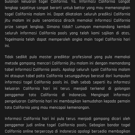
bulanan keluaran togel California. Ya, Informasi California sangat
lengkap sejatinya sangat berarti untuk bettor yang mau memenangkan
togel California malam ini. Dapat dikatakan seluruh prediksi California
jitu malam ini pula senantiasa diracik memakai informasi California
prize sangat lengkap. Gimana tidak? Lumayan memandang kembali
seluruh informasi California pools yang telah kami sajikan di atas,
Togelmania telah dapat memperoleh angka main togel California hari
ini.
Tidak sedikit pula master prediktor profesional yang pula memakai
metode gampang mencari California jitu malam ini dengan memandang
tabel informasi California pools. Apalagi seluruh syair California malam
ini ataupun tabel paito California sesungguhnya berasal dari kumpulan
informasi togel California pools ini. Oleh sebab seperti itu informasi
keluaran California hari ini terus menjadi terkenal di golongan
penggemar toto California di Indonesia. Mengingat informasi
pengeluaran California hari ini membagikan kemudahan kepada pemain
toto California yang mau mencapai kemenangan.
Informasi California hari ini pula terus menjadi gampang dicari oleh
penggemar judi online togel California pools. Sebagian bandar togel
California online terpercaya di Indonesia apalagi bersedia membagikan