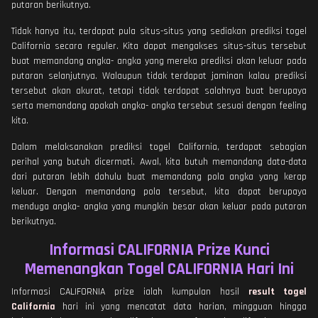
putaran berikutnya.
Tidak hanya itu, terdapat pula situs-situs yang sediakan prediksi togel
California secara reguler. Kita dapat mengakses situs-situs tersebut
buat memandang angka- angka yang mereka prediksi akan keluar pada
putaran selanjutnya. Walaupun tidak terdapat jaminan kalau prediksi
tersebut akan akurat, tetapi tidak terdapat salahnya buat berupaya
serta memandang apakah angka- angka tersebut sesuai dengan feeling
kita.
Dalam melaksanakan prediksi togel California, terdapat sebagian
perihal yang butuh dicermati. Awal, kita butuh memandang data-data
dari putaran lebih dahulu buat memandang pola angka yang kerap
keluar. Dengan memandang pola tersebut, kita dapat berupaya
menduga angka- angka yang mungkin besar akan keluar pada putaran
berikutnya.
Informasi CALIFORNIA Prize Kunci
Memenangkan Togel CALIFORNIA Hari Ini
Informasi CALIFORNIA prize ialah kumpulan hasil
result togel
California
hari ini yang mencatat data harian, mingguan hingga