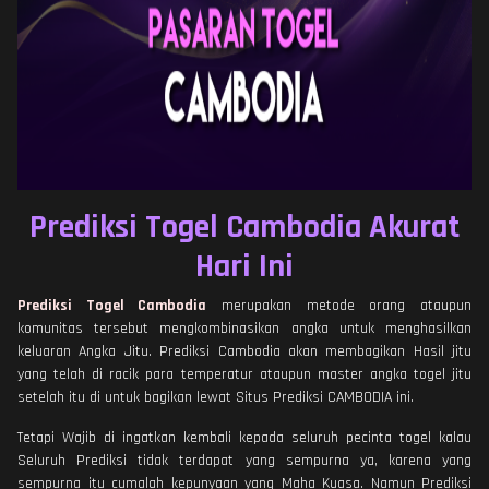
Prediksi Togel Cambodia Akurat
Hari Ini
Prediksi Togel Cambodia
merupakan metode orang ataupun
komunitas tersebut mengkombinasikan angka untuk menghasilkan
keluaran Angka Jitu. Prediksi Cambodia akan membagikan Hasil jitu
yang telah di racik para temperatur ataupun master angka togel jitu
setelah itu di untuk bagikan lewat Situs Prediksi CAMBODIA ini.
Tetapi Wajib di ingatkan kembali kepada seluruh pecinta togel kalau
Seluruh Prediksi tidak terdapat yang sempurna ya, karena yang
sempurna itu cumalah kepunyaan yang Maha Kuasa. Namun Prediksi