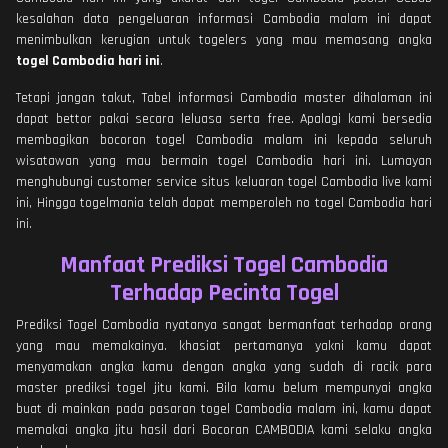
kesalahan data pengeluaran informasi Cambodia malam ini dapat
menimbulkan kerugian untuk togelers yang mau memasang angka
togel Cambodia hari ini
.
Tetapi jangan takut, Tabel informasi Cambodia master dihalaman ini
dapat bettor pakai secara leluasa serta free. Apalagi kami bersedia
membagikan bocoran togel Cambodia malam ini kepada seluruh
wisatawan yang mau bermain togel Cambodia hari ini. Lumayan
menghubungi customer service situs keluaran togel Cambodia live kami
ini, Hingga togelmania telah dapat memperoleh no togel Cambodia hari
ini.
Manfaat Prediksi Togel Cambodia
Terhadap Pecinta Togel
Prediksi Togel Cambodia nyatanya sangat bermanfaat terhadap orang
yang mau memakainya. khasiat pertamanya yakni kamu dapat
menyamakan angka kamu dengan angka yang sudah di racik para
master prediksi togel jitu kami. Bila kamu belum mempunyai angka
buat di mainkan pada pasaran togel Cambodia malam ini, kamu dapat
memakai angka jitu hasil dari Bocoran CAMBODIA kami selaku angka