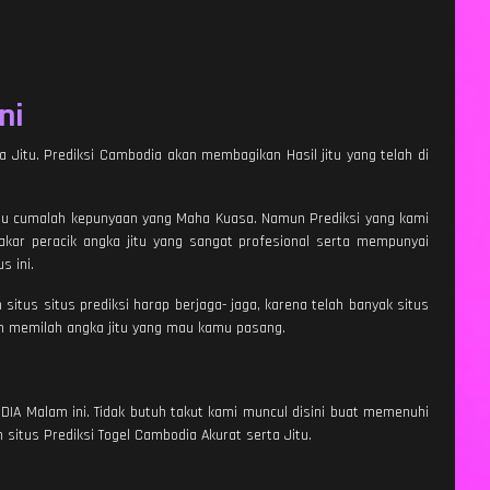
ni
itu. Prediksi Cambodia akan membagikan Hasil jitu yang telah di
a itu cumalah kepunyaan yang Maha Kuasa. Namun Prediksi yang kami
akar peracik angka jitu yang sangat profesional serta mempunyai
s ini.
itus situs prediksi harap berjaga- jaga, karena telah banyak situs
an memilah angka jitu yang mau kamu pasang.
IA Malam ini. Tidak butuh takut kami muncul disini buat memenuhi
situs Prediksi Togel Cambodia Akurat serta Jitu.