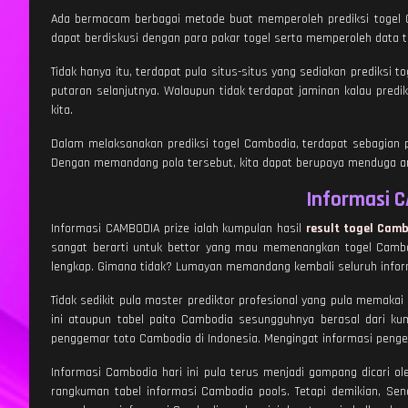
Ada bermacam berbagai metode buat memperoleh prediksi togel
dapat berdiskusi dengan para pakar togel serta memperoleh data t
Tidak hanya itu, terdapat pula situs-situs yang sediakan prediks
putaran selanjutnya. Walaupun tidak terdapat jaminan kalau pred
kita.
Dalam melaksanakan prediksi togel Cambodia, terdapat sebagian p
Dengan memandang pola tersebut, kita dapat berupaya menduga an
Informasi C
Informasi CAMBODIA prize ialah kumpulan hasil
result togel Cam
sangat berarti untuk bettor yang mau memenangkan togel Cambodi
lengkap. Gimana tidak? Lumayan memandang kembali seluruh informa
Tidak sedikit pula master prediktor profesional yang pula memak
ini ataupun tabel paito Cambodia sesungguhnya berasal dari kump
penggemar toto Cambodia di Indonesia. Mengingat informasi pen
Informasi Cambodia hari ini pula terus menjadi gampang dicari o
rangkuman tabel informasi Cambodia pools. Tetapi demikian, Sen