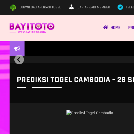
DAFTAR JADI MEMBER
TELE
DOWNLOAD APLIKASI TOGEL
HOME
PR
PREDIKSI TOGEL CAMBODIA – 28 