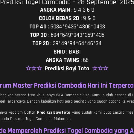
Prediksi Togel Cambodia – 28 September 202
ANGKA MAIN
:
9 4 3 6 0
COLOK BEBAS 2D
:
9 & 0
TOP 4D
:
6034*9436*4306*0493
TOP 3D
:
694*649*943*369*436
TOP 2D
:
39*49*94*64*46*34
SHIO
:
BABI
ANGKA TWINS
:
66
☆☆☆
Prediksi Bayi Toto
☆☆☆
rum Master Prediksi Cambodia Hari Ini Terperc
embagikan secara free khususnya WLA Cambodia? Ya, Kamu sudah berada di L
ogel Terpercaya. Dengan kebaikan hati para pecinta yang sudah datang ke Pr
hnya kedalam Daftar
Prediksi BayiToto
yang sudah kami buat secara free
 pada Pasaran Togel Cambodia Malam ini.
de Memperoleh Prediksi Togel Cambodia yang A