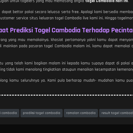
rugian untuk togelers yang mau memasang angka
togel Cambodia hari ini
.
ni dapat bettor pakai secara leluasa serta free. Apalagi kami bersedia mem
tomer service situs keluaran togel Cambodia live kami ini, Hingga togelman
at Prediksi Togel Cambodia Terhadap Pecinta
orang yang mau memakainya. khasiat pertamanya yakni kamu dapat menya
 di mainkan pada pasaran togel Cambodia malam ini, kamu dapat memakai a
jitu yang telah kami bagikan malam ini kepada kamu supaya dapat di pakai
aling tidak kami menolong tingkatkan ataupun menaikan kesempatan kemena
long kamu seluruhnya ya. Kami pula berharap mudah- mudahan kamu puas 
si cambodia
prediksi togel cambodia
ramalan cambodia
result togel cambod