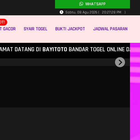
WHATSAPP
Sabtu, 08 Agu 2026 (
20:27:28 PM
)
T GACOR
SYAIR TOGEL
BUKTI JACKPOT
JADWAL PASARAN
 DATANG DI
BAYITOTO
BANDAR TOGEL ONLINE DAN SITUS