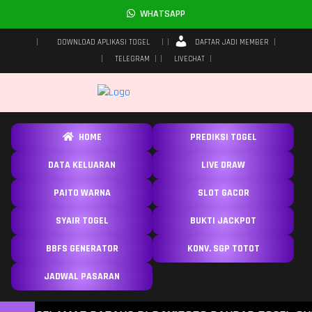
WHATSAPP
DOWNLOAD APLIKASI TOGEL
DAFTAR JADI MEMBER
TELEGRAM
LIVECHAT
HOME
PREDIKSI TOGEL
DATA KELUARAN
LIVE DRAW
PAITO WARNA
SLOT GACOR
SYAIR TOGEL
BUKTI JACKPOT
BBFS GENERATOR
KONV. SGP TOTOT
JADWAL PASARAN