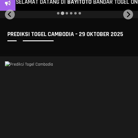
SELAMAT DATANG DI
BAYITOTO
BANDAR TOGEL ONLIN
PREDIKSI TOGEL CAMBODIA – 29 OKTOBER 2025