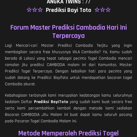
ANGKA TWINS
:
77
☆☆☆
Prediksi Bayi Toto
☆☆☆
Forum Master Prediksi Cambodia Hari Ini
Terpercaya
Lagi Mencari-cari Master Prediksi Cambodia Terjitu yang ingin
membagikan secara free khususnya WLA Cambodia? Ya, Kamu sudah
berada di Lokasi yang tepat sebagai pecinta Togel Cambodia mencari
ramalan jitu prediksi CAMBODIA malam ini dari Komunitas Master
Prediksi Togel Terpercaya. Dengan kebaikan hati para pecinta yang
sudah datang ke Prediksi BayiToto untuk mendapatkan bocoran togel
Cambodia akurat.
Kebahagiaan terbanyak kami merupakan kedatangan kamu seluruhnya
kedalam Daftar
Prediksi BayiToto
yang sudah kami buat secara free
serta kami persembahkan kembali dengan metode kami sediakan
Bocoran CAMBODIA Jitu Malam ini buat dapat kamu seluruh pasang
pada Pasaran Togel Cambodia Malam ini.
Metode Memperoleh Prediksi Togel