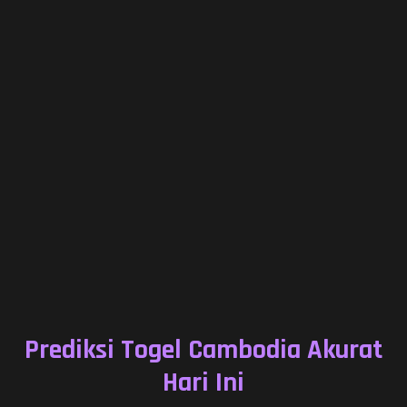
Prediksi Togel Cambodia Akurat
Hari Ini