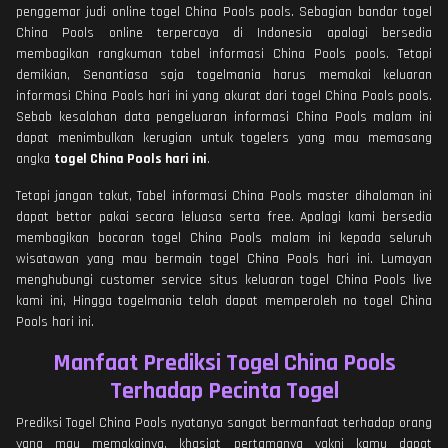
penggemar judi online togel China Pools pools. Sebagian bandar togel
China Pools online terpercaya di Indonesia apalagi bersedia
membagikan rangkuman tabel informasi China Pools pools. Tetapi
demikian, Senantiasa saja togelmania harus memakai keluaran
informasi China Pools hari ini yang akurat dari togel China Pools pools.
Sebab kesalahan data pengeluaran informasi China Pools malam ini
dapat menimbulkan kerugian untuk togelers yang mau memasang
angka
togel China Pools hari ini
.
Tetapi jangan takut, Tabel informasi China Pools master dihalaman ini
dapat bettor pakai secara leluasa serta free. Apalagi kami bersedia
membagikan bocoran togel China Pools malam ini kepada seluruh
wisatawan yang mau bermain togel China Pools hari ini. Lumayan
menghubungi customer service situs keluaran togel China Pools live
kami ini, Hingga togelmania telah dapat memperoleh no togel China
Pools hari ini.
Manfaat Prediksi Togel China Pools
Terhadap Pecinta Togel
Prediksi Togel China Pools nyatanya sangat bermanfaat terhadap orang
yang mau memakainya. khasiat pertamanya yakni kamu dapat