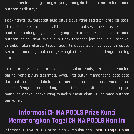
terkini menimpa angka-angka yang mungkin besar akan keluar pada
putaran berikutnya.
Tidak hanya itu, terdapat pula situs-situs yang sediakan prediksi togel
China Pools secara reguler. Kita dapat mengakses situs-situs tersebut
buat memandang angka- angka yang mereka prediksi akan keluar pada
putaran selanjutnya. Walaupun tidak terdapat jaminan kalau prediksi
tersebut akan akurat, tetapi tidak terdapat salahnya buat berupaya
serta memandang apakah angka- angka tersebut sesuai dengan feeling
kita.
Dalam melaksanakan prediksi togel China Pools, terdapat sebagian
perihal yang butuh dicermati. Awal, kita butuh memandang data-data
dari putaran lebih dahulu buat memandang pola angka yang kerap
keluar. Dengan memandang pola tersebut, kita dapat berupaya
menduga angka- angka yang mungkin besar akan keluar pada putaran
berikutnya.
Informasi CHINA POOLS Prize Kunci
Memenangkan Togel CHINA POOLS Hari Ini
Informasi CHINA POOLS prize ialah kumpulan hasil
result togel China