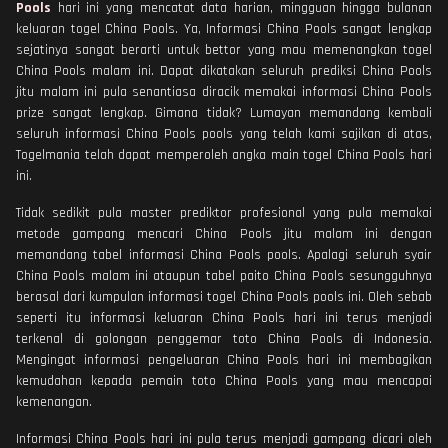
Pools
hari ini yang mencatat data harian, mingguan hingga bulanan
keluaran togel China Pools. Ya, Informasi China Pools sangat lengkap
sejatinya sangat berarti untuk bettor yang mau memenangkan togel
China Pools malam ini. Dapat dikatakan seluruh prediksi China Pools
jitu malam ini pula senantiasa diracik memakai informasi China Pools
prize sangat lengkap. Gimana tidak? Lumayan memandang kembali
seluruh informasi China Pools pools yang telah kami sajikan di atas,
Togelmania telah dapat memperoleh angka main togel China Pools hari
ini.
Tidak sedikit pula master prediktor profesional yang pula memakai
metode gampang mencari China Pools jitu malam ini dengan
memandang tabel informasi China Pools pools. Apalagi seluruh syair
China Pools malam ini ataupun tabel paito China Pools sesungguhnya
berasal dari kumpulan informasi togel China Pools pools ini. Oleh sebab
seperti itu informasi keluaran China Pools hari ini terus menjadi
terkenal di golongan penggemar toto China Pools di Indonesia.
Mengingat informasi pengeluaran China Pools hari ini membagikan
kemudahan kepada pemain toto China Pools yang mau mencapai
kemenangan.
Informasi China Pools hari ini pula terus menjadi gampang dicari oleh