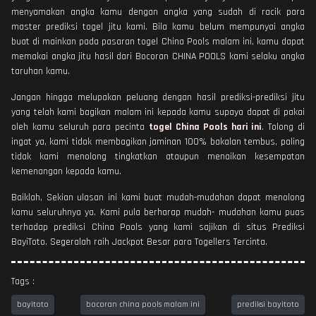
menyamakan angka kamu dengan angka yang sudah di racik para
master prediksi togel jitu kami. Bila kamu belum mempunyai angka
buat di mainkan pada pasaran togel China Pools malam ini, kamu dapat
memakai angka jitu hasil dari Bocoran CHINA POOLS kami selaku angka
taruhan kamu.
Jangan hingga melupakan peluang dengan hasil prediksi-prediksi jitu
yang telah kami bagikan malam ini kepada kamu supaya dapat di pakai
oleh kamu seluruh para pecinta
togel China Pools hari ini
. Tolong di
ingat ya, kami tidak membagikan jaminan 100% bakalan tembus, paling
tidak kami menolong tingkatkan ataupun menaikan kesempatan
kemenangan kepada kamu.
Baiklah, Sekian ulasan ini kami buat mudah-mudahan dapat menolong
kamu seluruhnya ya. Kami pula berharap mudah- mudahan kamu puas
terhadap prediksi China Pools yang kami sajikan di situs Prediksi
BayiToto. Segeralah raih Jackpot Besar para Togellers Tercinta.
Tags :
bayitoto
bocoran china pools malam ini
prediksi bayitoto