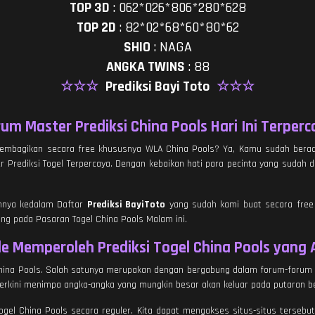
TOP 3D
:
062*026*806*280*628
TOP 2D
:
82*02*68*60*80*62
SHIO
:
NAGA
ANGKA TWINS
:
88
☆☆☆
Prediksi Bayi Toto
☆☆☆
um Master Prediksi China Pools Hari Ini Terper
n membagikan secara free khususnya WLA China Pools? Ya, Kamu sudah berad
r Prediksi Togel Terpercaya. Dengan kebaikan hati para pecinta yang sudah 
hnya kedalam Daftar
Prediksi BayiToto
yang sudah kami buat secara free
ng pada Pasaran Togel China Pools Malam ini.
e Memperoleh Prediksi Togel China Pools yang 
hina Pools. Salah satunya merupakan dengan bergabung dalam forum-foru
erkini menimpa angka-angka yang mungkin besar akan keluar pada putaran be
i togel China Pools secara reguler. Kita dapat mengakses situs-situs ters