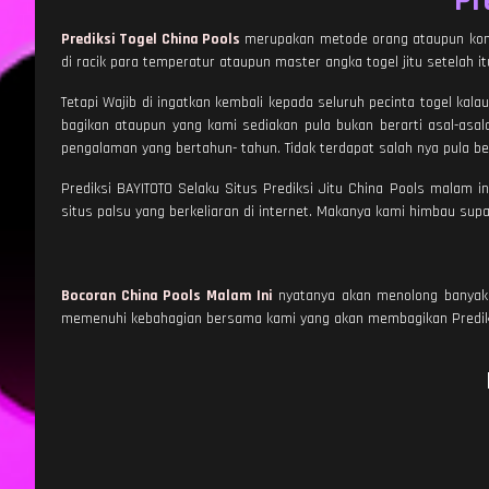
Prediksi Togel China Pools
merupakan metode orang ataupun komu
di racik para temperatur ataupun master angka togel jitu setelah it
Tetapi Wajib di ingatkan kembali kepada seluruh pecinta togel ka
bagikan ataupun yang kami sediakan pula bukan berarti asal-asal
pengalaman yang bertahun- tahun. Tidak terdapat salah nya pula beru
Prediksi BAYITOTO Selaku Situs Prediksi Jitu China Pools malam i
situs palsu yang berkeliaran di internet. Makanya kami himbau su
Bocoran China Pools Malam Ini
nyatanya akan menolong banyak p
memenuhi kebahagian bersama kami yang akan membagikan Prediksi Bo