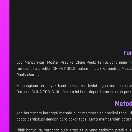
For
Lagi Mencari-cari Master Prediksi China Pools Terjitu yang ingi
ramalan jitu prediksi CHINA POOLS malam ini dari Komunitas Maste
Pools akurat.
Kebahagiaan terbanyak kami merupakan kedatangan kamu seluru
Bocoran CHINA POOLS Jitu Malam ini buat dapat kamu seluruh pasa
Metod
Ada bermacam berbagai metode buat memperoleh prediksi togel C
dapat berdiskusi dengan para pakar togel serta memperoleh data t
Tidak hanya itu, terdapat pula situs-situs yang sediakan prediks