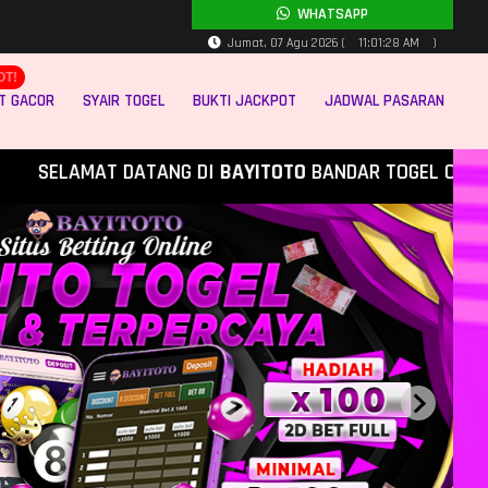
WHATSAPP
Jumat, 07 Agu 2026 (
11:01:28 AM
)
T GACOR
SYAIR TOGEL
BUKTI JACKPOT
JADWAL PASARAN
AMAT DATANG DI
BAYITOTO
BANDAR TOGEL ONLINE DAN S