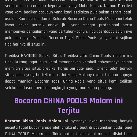
sempurna itu cumalah kepunyaan yang Maha Kuasa. Namun Prediksi
yang kami bagikan ataupun yang kami sediakan pula bukan berarti asal-
asalan. Kami berani Jamin Seluruh Bocoran China Pools Malam ini telah
lewat pakar peracik angka jitu yang sangat profesional serta
mempunyai pengalaman yang bertahun- tahun. Tidak terdapat salah nya
pula berupaya Prediksi Bocoran Togel China Pools yang kami sajikan
tiap harinya di situs ini.
Prediksi BAYITOTO Selaku Situs Prediksi Jitu China Pools malam ini,
tidak kurang ingat pula kami menegaskan kembali bahwasanya dalam
memilah situs situs prediksi harap berjaga- jaga, karena telah banyak
situs palsu yang berkeliaran di internet. Makanya kami himbau supaya
dapat memilah Bocoran Togel China Pools yang situs kami sajikan
selaku landasan memilah angka jitu yang mau kamu pasang.
Bocoran CHINA POOLS Malam ini
Terjitu
Bocoran China Pools Malam Ini
nyatanya akan menolong banyak
pecinta togel buat memperoleh angka jitu buat di pasangkan pada Togel
CHINA POOLS Malam ini. Tidak butuh takut kami muncul disini buat