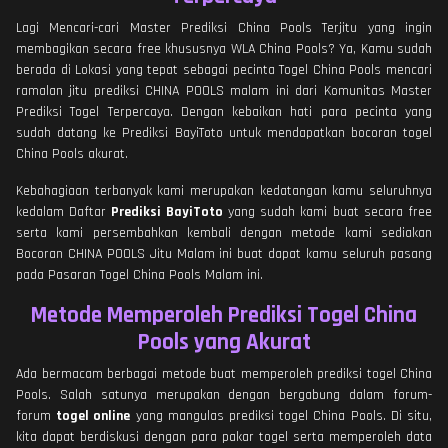
Lagi Mencari-cari Master Prediksi China Pools Terjitu yang ingin
membagikan secara free khususnya WLA China Pools? Ya, Kamu sudah
berada di Lokasi yang tepat sebagai pecinta Togel China Pools mencari
ramalan jitu prediksi CHINA POOLS malam ini dari Komunitas Master
Prediksi Togel Terpercaya. Dengan kebaikan hati para pecinta yang
sudah datang ke Prediksi BayiToto untuk mendapatkan bocoran togel
China Pools akurat.
Kebahagiaan terbanyak kami merupakan kedatangan kamu seluruhnya
kedalam Daftar
Prediksi BayiToto
yang sudah kami buat secara free
serta kami persembahkan kembali dengan metode kami sediakan
Bocoran CHINA POOLS Jitu Malam ini buat dapat kamu seluruh pasang
pada Pasaran Togel China Pools Malam ini.
Metode Memperoleh Prediksi Togel China
Pools yang Akurat
Ada bermacam berbagai metode buat memperoleh prediksi togel China
Pools. Salah satunya merupakan dengan bergabung dalam forum-
forum
togel online
yang mangulas prediksi togel China Pools. Di situ,
kita dapat berdiskusi dengan para pakar togel serta memperoleh data