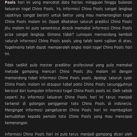
Pools
hari ini yang mencatat data harian, mingguan hingga bulanan
keluaran togel China Pools. Ya, Informasi China Pools sangat lengkap
sejatinya sangat berarti untuk bettor yang mau memenangkan togel
China Pools malam ini. Dapat dikatakan seluruh prediksi China Pools
jitu malam ini pula senantiasa diracik memakai informasi China Pools
prize sangat lengkap. Gimana tidak? Lumayan memandang kembali
seluruh informasi China Pools pools yang telah kami sajikan di atas,
Togelmania telah dapat memperoleh angka main togel China Pools hari
ini.
Tidak sedikit pula master prediktor profesional yang pula memakai
metode gampang mencari China Pools jitu malam ini dengan
memandang tabel informasi China Pools pools. Apalagi seluruh syair
China Pools malam ini ataupun tabel paito China Pools sesungguhnya
berasal dari kumpulan informasi togel China Pools pools ini. Oleh sebab
seperti itu informasi keluaran China Pools hari ini terus menjadi
terkenal di golongan penggemar toto China Pools di Indonesia.
Mengingat informasi pengeluaran China Pools hari ini membagikan
kemudahan kepada pemain toto China Pools yang mau mencapai
kemenangan.
Informasi China Pools hari ini pula terus menjadi gampang dicari oleh