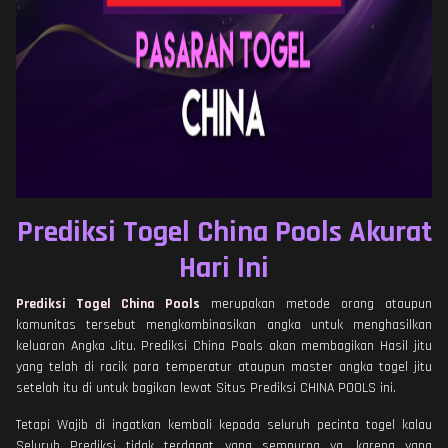
Prediksi Togel China Pools Akurat
Hari Ini
Prediksi Togel China Pools
merupakan metode orang ataupun
komunitas tersebut mengkombinasikan angka untuk menghasilkan
keluaran Angka Jitu. Prediksi China Pools akan membagikan Hasil jitu
yang telah di racik para temperatur ataupun master angka togel jitu
setelah itu di untuk bagikan lewat Situs Prediksi CHINA POOLS ini.
Tetapi Wajib di ingatkan kembali kepada seluruh pecinta togel kalau
Seluruh Prediksi tidak terdapat yang sempurna ya, karena yang