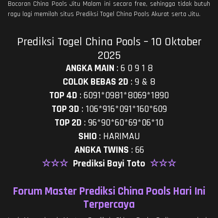
Bocoran China Pools Jitu Malam ini secara free, sehingga tidak butuh
ragu lagi memilah situs Prediksi Togel China Pools Akurat serta Jitu.
Prediksi Togel China Pools – 10 Oktober
2025
ANGKA MAIN
:
6 0 9 1 8
COLOK BEBAS 2D
:
9 & 8
TOP 4D
:
6091*0981*8069*1890
TOP 3D
:
106*916*091*160*609
TOP 2D
:
96*90*60*69*06*10
SHIO
:
HARIMAU
ANGKA TWINS
:
66
☆☆☆
Prediksi Bayi Toto
☆☆☆
Forum Master Prediksi China Pools Hari Ini
Terpercaya