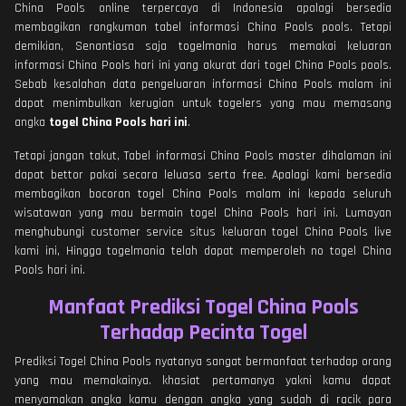
China Pools online terpercaya di Indonesia apalagi bersedia
membagikan rangkuman tabel informasi China Pools pools. Tetapi
demikian, Senantiasa saja togelmania harus memakai keluaran
informasi China Pools hari ini yang akurat dari togel China Pools pools.
Sebab kesalahan data pengeluaran informasi China Pools malam ini
dapat menimbulkan kerugian untuk togelers yang mau memasang
angka
togel China Pools hari ini
.
Tetapi jangan takut, Tabel informasi China Pools master dihalaman ini
dapat bettor pakai secara leluasa serta free. Apalagi kami bersedia
membagikan bocoran togel China Pools malam ini kepada seluruh
wisatawan yang mau bermain togel China Pools hari ini. Lumayan
menghubungi customer service situs keluaran togel China Pools live
kami ini, Hingga togelmania telah dapat memperoleh no togel China
Pools hari ini.
Manfaat Prediksi Togel China Pools
Terhadap Pecinta Togel
Prediksi Togel China Pools nyatanya sangat bermanfaat terhadap orang
yang mau memakainya. khasiat pertamanya yakni kamu dapat
menyamakan angka kamu dengan angka yang sudah di racik para