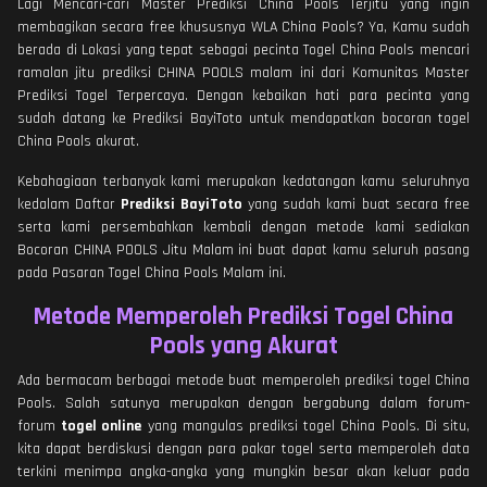
Lagi Mencari-cari Master Prediksi China Pools Terjitu yang ingin
membagikan secara free khususnya WLA China Pools? Ya, Kamu sudah
berada di Lokasi yang tepat sebagai pecinta Togel China Pools mencari
ramalan jitu prediksi CHINA POOLS malam ini dari Komunitas Master
Prediksi Togel Terpercaya. Dengan kebaikan hati para pecinta yang
sudah datang ke Prediksi BayiToto untuk mendapatkan bocoran togel
China Pools akurat.
Kebahagiaan terbanyak kami merupakan kedatangan kamu seluruhnya
kedalam Daftar
Prediksi BayiToto
yang sudah kami buat secara free
serta kami persembahkan kembali dengan metode kami sediakan
Bocoran CHINA POOLS Jitu Malam ini buat dapat kamu seluruh pasang
pada Pasaran Togel China Pools Malam ini.
Metode Memperoleh Prediksi Togel China
Pools yang Akurat
Ada bermacam berbagai metode buat memperoleh prediksi togel China
Pools. Salah satunya merupakan dengan bergabung dalam forum-
forum
togel online
yang mangulas prediksi togel China Pools. Di situ,
kita dapat berdiskusi dengan para pakar togel serta memperoleh data
terkini menimpa angka-angka yang mungkin besar akan keluar pada