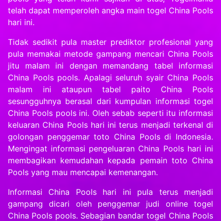
telah dapat memperoleh angka main togel China Pools
hari ini.
Tidak sedikit pula master prediktor profesional yang
pula memakai metode gampang mencari China Pools
jitu malam ini dengan memandang tabel informasi
China Pools pools. Apalagi seluruh syair China Pools
malam ini ataupun tabel paito China Pools
sesungguhnya berasal dari kumpulan informasi togel
China Pools pools ini. Oleh sebab seperti itu informasi
keluaran China Pools hari ini terus menjadi terkenal di
golongan penggemar toto China Pools di Indonesia.
Mengingat informasi pengeluaran China Pools hari ini
membagikan kemudahan kepada pemain toto China
Pools yang mau mencapai kemenangan.
Informasi China Pools hari ini pula terus menjadi
gampang dicari oleh penggemar judi online togel
China Pools pools. Sebagian bandar togel China Pools