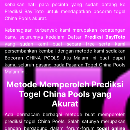
kebaikan hati para pecinta yang sudah datang ke
Prediksi BayiToto untuk mendapatkan bocoran togel
China Pools akurat.
Kebahagiaan terbanyak kami merupakan kedatangan
kamu seluruhnya kedalam Daftar
Prediksi BayiToto
yang sudah kami buat secara free serta kami
persembahkan kembali dengan metode kami sediakan
Bocoran CHINA POOLS Jitu Malam ini buat dapat
kamu seluruh pasang pada Pasaran Togel China Pools
Malam ini.
Metode Memperoleh Prediksi
Togel China Pools yang
Akurat
Ada bermacam berbagai metode buat memperoleh
prediksi togel China Pools. Salah satunya merupakan
dengan bergabung dalam forum-forum
togel online