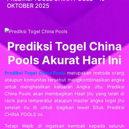
OKTOBER 2025
Prediksi Togel China
Pools Akurat Hari Ini
Prediksi Togel China Pools
merupakan metode orang
ataupun komunitas tersebut mengkombinasikan angka
untuk menghasilkan keluaran Angka Jitu. Prediksi
China Pools akan membagikan Hasil jitu yang telah di
racik para temperatur ataupun master angka togel jitu
setelah itu di untuk bagikan lewat Situs Prediksi
CHINA POOLS ini.
Tetapi Wajib di ingatkan kembali kepada seluruh