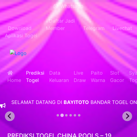
Whatsapp
Daftar Jadi
Download
Member
Telegram
Livechat
Aplikasi Togel
Prediksi
Data
Live
Paito
Slot
Sya
Home
Togel
Keluaran
Draw
Warna
Gacor
Tog
LAMAT DATANG DI
BAYITOTO
BANDAR TOGEL ONLINE DA
PREDIKSI TOGEL CHINA POOLS – 19