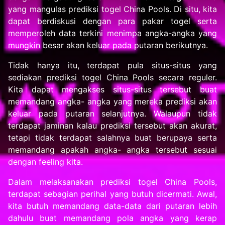
yang mangulas prediksi togel China Pools. Di situ, kita
dapat berdiskusi dengan para pakar togel serta
memperoleh data terkini menimpa angka-angka yang
mungkin besar akan keluar pada putaran berikutnya.
Tidak hanya itu, terdapat pula situs-situs yang
sediakan prediksi togel China Pools secara reguler.
Kita dapat mengakses situs-situs tersebut buat
memandang angka- angka yang mereka prediksi akan
keluar pada putaran selanjutnya. Walaupun tidak
terdapat jaminan kalau prediksi tersebut akan akurat,
tetapi tidak terdapat salahnya buat berupaya serta
memandang apakah angka- angka tersebut sesuai
dengan feeling kita.
Dalam melaksanakan prediksi togel China Pools,
terdapat sebagian perihal yang butuh dicermati. Awal,
kita butuh memandang data-data dari putaran lebih
dahulu buat memandang pola angka yang kerap