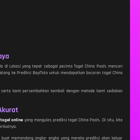
caya
a di Lokasi yang tepat sebagai pecinta Togel China Pools mencari
datang ke Prediksi BayiToto untuk mendapatkan bocoran togel China
 serta kami persembahkan kembali dengan metode kami sediakan
Akurat
m
togel online
yang mangulas prediksi togel China Pools. Di situ, kita
rikutnya.
ebut buat memandang angka- angka yang mereka prediksi akan keluar