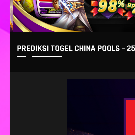
PREDIKSI TOGEL CHINA POOLS – 2