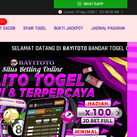
WHATSAPP
Jumat, 07 Agu 2026 (
03:39:50 AM
)
T GACOR
SYAIR TOGEL
BUKTI JACKPOT
JADWAL PASARAN
AMAT DATANG DI
BAYITOTO
BANDAR TOGEL ONLINE DAN S