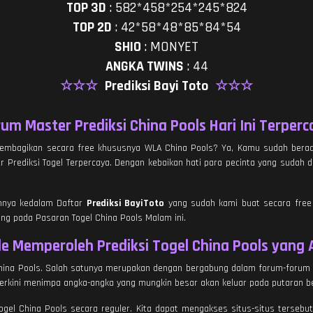
TOP 3D
:
582*458*254*245*824
TOP 2D
:
42*58*48*85*84*54
SHIO
:
MONYET
ANGKA TWINS
:
44
☆☆☆
Prediksi Bayi Toto
☆☆☆
um Master Prediksi China Pools Hari Ini Terper
n membagikan secara free khususnya WLA China Pools? Ya, Kamu sudah berad
r Prediksi Togel Terpercaya. Dengan kebaikan hati para pecinta yang sudah 
hnya kedalam Daftar
Prediksi BayiToto
yang sudah kami buat secara free
ng pada Pasaran Togel China Pools Malam ini.
e Memperoleh Prediksi Togel China Pools yang 
hina Pools. Salah satunya merupakan dengan bergabung dalam forum-foru
erkini menimpa angka-angka yang mungkin besar akan keluar pada putaran be
i togel China Pools secara reguler. Kita dapat mengakses situs-situs ters