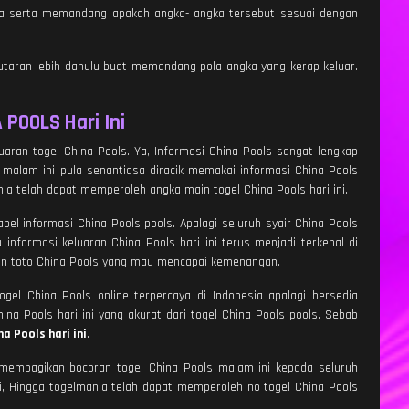
paya serta memandang apakah angka- angka tersebut sesuai dengan
putaran lebih dahulu buat memandang pola angka yang kerap keluar.
POOLS Hari Ini
uaran togel China Pools. Ya, Informasi China Pools sangat lengkap
 malam ini pula senantiasa diracik memakai informasi China Pools
ia telah dapat memperoleh angka main togel China Pools hari ini.
l informasi China Pools pools. Apalagi seluruh syair China Pools
informasi keluaran China Pools hari ini terus menjadi terkenal di
ain toto China Pools yang mau mencapai kemenangan.
gel China Pools online terpercaya di Indonesia apalagi bersedia
a Pools hari ini yang akurat dari togel China Pools pools. Sebab
na Pools hari ini
.
ia membagikan bocoran togel China Pools malam ini kepada seluruh
i, Hingga togelmania telah dapat memperoleh no togel China Pools