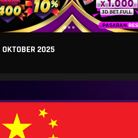
5 OKTOBER 2025