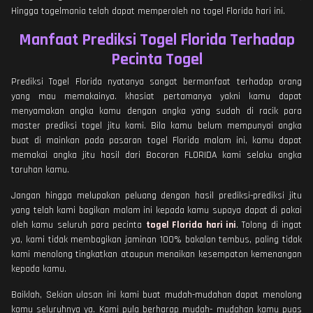
Hingga togelmania telah dapat memperoleh no togel Florida hari ini.
Manfaat Prediksi Togel Florida Terhadap
Pecinta Togel
Prediksi Togel Florida nyatanya sangat bermanfaat terhadap orang
yang mau memakainya. khasiat pertamanya yakni kamu dapat
menyamakan angka kamu dengan angka yang sudah di racik para
master prediksi togel jitu kami. Bila kamu belum mempunyai angka
buat di mainkan pada pasaran togel Florida malam ini, kamu dapat
memakai angka jitu hasil dari Bocoran FLORIDA kami selaku angka
taruhan kamu.
Jangan hingga melupakan peluang dengan hasil prediksi-prediksi jitu
yang telah kami bagikan malam ini kepada kamu supaya dapat di pakai
oleh kamu seluruh para pecinta
togel Florida hari ini
. Tolong di ingat
ya, kami tidak membagikan jaminan 100% bakalan tembus, paling tidak
kami menolong tingkatkan ataupun menaikan kesempatan kemenangan
kepada kamu.
Baiklah, Sekian ulasan ini kami buat mudah-mudahan dapat menolong
kamu seluruhnya ya. Kami pula berharap mudah- mudahan kamu puas