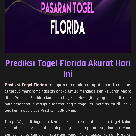
Prediksi Togel Florida Akurat Hari
Ini
Prediksi Togel Florida
merupakan metode orang ataupun komunitas
tersebut mengkombinasikan angka untuk menghasilkan keluaran Angka
Jitu. Prediksi Florida akan membagikan Hasil jitu yang telah di racik
para temperatur ataupun master angka togel jitu setelah itu di untuk
bagikan lewat Situs Prediksi FLORIDA ini.
Tetapi Wajib di ingatkan kembali kepada seluruh pecinta togel kalau
Seluruh Prediksi tidak terdapat yang sempurna ya, karena yang
sempurna itu cumalah kepunyaan yang Maha Kuasa. Namun Prediksi