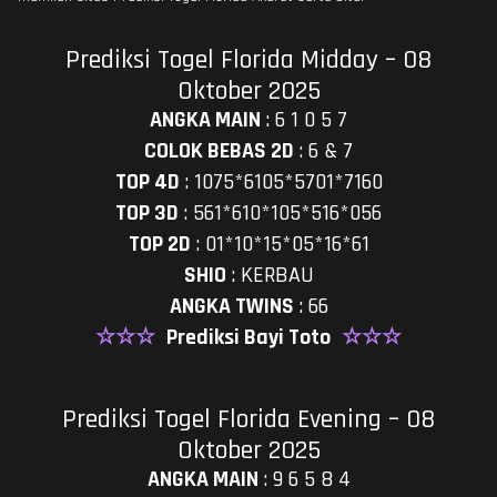
Prediksi Togel Florida Midday – 08
Oktober 2025
ANGKA MAIN
:
6 1 0 5 7
COLOK BEBAS 2D
:
6 & 7
TOP 4D
:
1075*6105*5701*7160
TOP 3D
:
561*610*105*516*056
TOP 2D
:
01*10*15*05*16*61
SHIO
:
KERBAU
ANGKA TWINS
:
66
☆☆☆
Prediksi Bayi Toto
☆☆☆
Prediksi Togel Florida Evening – 08
Oktober 2025
ANGKA MAIN
:
9 6 5 8 4