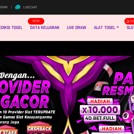
GRAM
LIVECHAT
EDIKSI TOGEL
DATA KELUARAN
LIVE DRAW
ALAT TOGEL
SLO
SEL