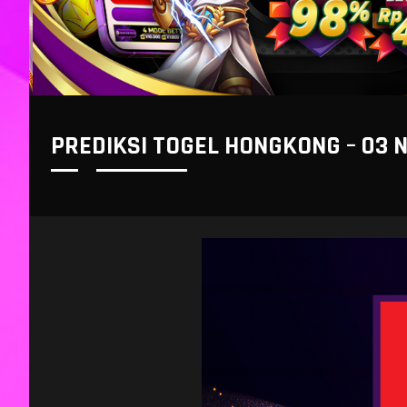
PREDIKSI TOGEL HONGKONG – 03 