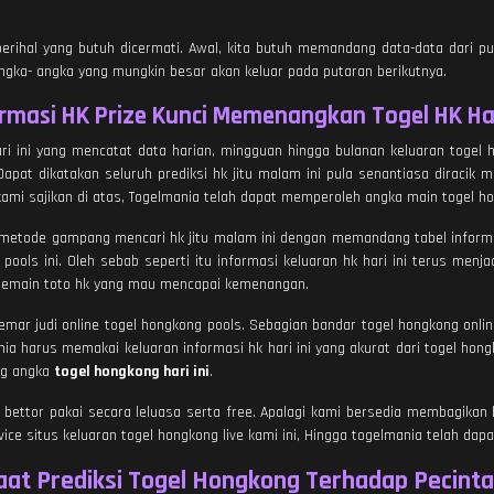
erihal yang butuh dicermati. Awal, kita butuh memandang data-data dari p
gka- angka yang mungkin besar akan keluar pada putaran berikutnya.
rmasi HK Prize Kunci Memenangkan Togel HK Har
ri ini yang mencatat data harian, mingguan hingga bulanan keluaran togel h
at dikatakan seluruh prediksi hk jitu malam ini pula senantiasa diracik 
mi sajikan di atas, Togelmania telah dapat memperoleh angka main togel hon
i metode gampang mencari hk jitu malam ini dengan memandang tabel informasi
ools ini. Oleh sebab seperti itu informasi keluaran hk hari ini terus menja
 pemain toto hk yang mau mencapai kemenangan.
ggemar judi online togel hongkong pools. Sebagian bandar togel hongkong onl
ania harus memakai keluaran informasi hk hari ini yang akurat dari togel h
ng angka
togel hongkong hari ini
.
at bettor pakai secara leluasa serta free. Apalagi kami bersedia membagik
e situs keluaran togel hongkong live kami ini, Hingga togelmania telah dapat
at Prediksi Togel Hongkong Terhadap Pecinta