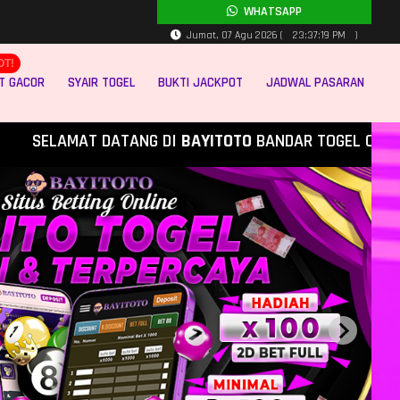
WHATSAPP
Jumat, 07 Agu 2026 (
23:37:19 PM
)
T GACOR
SYAIR TOGEL
BUKTI JACKPOT
JADWAL PASARAN
AMAT DATANG DI
BAYITOTO
BANDAR TOGEL ONLINE DAN S