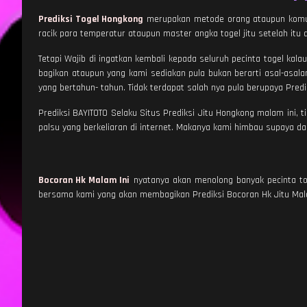
Prediksi Togel Hongkong
merupakan metode orang ataupun komuni
racik para temperatur ataupun master angka togel jitu setelah itu d
Tetapi Wajib di ingatkan kembali kepada seluruh pecinta togel ka
bagikan ataupun yang kami sediakan pula bukan berarti asal-asal
yang bertahun- tahun. Tidak terdapat salah nya pula berupaya Predik
Prediksi BAYITOTO Selaku Situs Prediksi Jitu Hongkong malam ini, 
palsu yang berkeliaran di internet. Makanya kami himbau supaya d
Bocoran Hk Malam Ini
nyatanya akan menolong banyak pecinta tog
bersama kami yang akan membagikan Prediksi Bocoran Hk Jitu Malam 