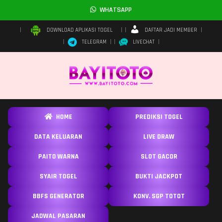
WHATSAPP
DAFTAR JADI MEMBER
DOWNLOAD APLIKASI TOGEL
TELEGRAM
LIVECHAT
HOME
PREDIKSI TOGEL
DATA KELUARAN
LIVE DRAW
PAITO WARNA
SLOT GACOR
SYAIR TOGEL
BUKTI JACKPOT
BBFS GENERATOR
KONV. SGP TOTOT
JADWAL PASARAN