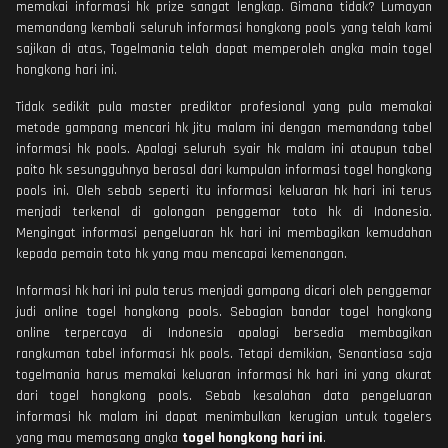
memakai informasi hk prize sangat lengkap. Gimana tidak? Lumayan
memandang kembali seluruh informasi hongkong pools yang telah kami
sajikan di atas, Togelmania telah dapat memperoleh angka main togel
hongkong hari ini.
Tidak sedikit pula master prediktor profesional yang pula memakai
metode gampang mencari hk jitu malam ini dengan memandang tabel
informasi hk pools. Apalagi seluruh syair hk malam ini ataupun tabel
paito hk sesungguhnya berasal dari kumpulan informasi togel hongkong
pools ini. Oleh sebab seperti itu informasi keluaran hk hari ini terus
menjadi terkenal di golongan penggemar toto hk di Indonesia.
Mengingat informasi pengeluaran hk hari ini membagikan kemudahan
kepada pemain toto hk yang mau mencapai kemenangan.
Informasi hk hari ini pula terus menjadi gampang dicari oleh penggemar
judi online togel hongkong pools. Sebagian bandar togel hongkong
online terpercaya di Indonesia apalagi bersedia membagikan
rangkuman tabel informasi hk pools. Tetapi demikian, Senantiasa saja
togelmania harus memakai keluaran informasi hk hari ini yang akurat
dari togel hongkong pools. Sebab kesalahan data pengeluaran
informasi hk malam ini dapat menimbulkan kerugian untuk togelers
yang mau memasang angka
togel hongkong hari ini
.