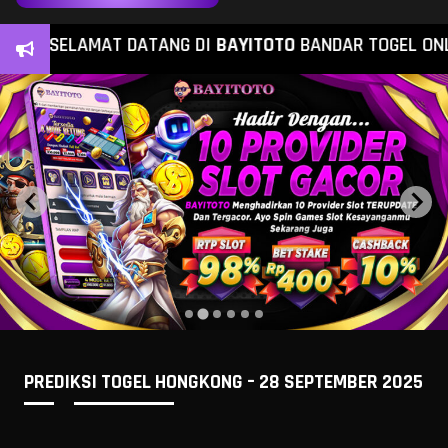
SELAMAT DATANG DI
BAYITOTO
BANDAR TOGEL ONLINE 
PREDIKSI TOGEL HONGKONG – 28 SEPTEMBER 2025