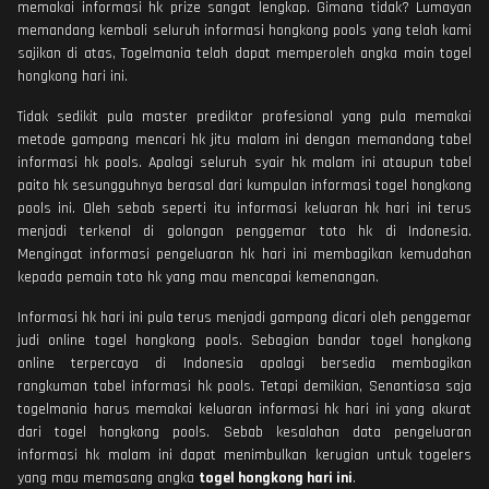
memakai informasi hk prize sangat lengkap. Gimana tidak? Lumayan
memandang kembali seluruh informasi hongkong pools yang telah kami
sajikan di atas, Togelmania telah dapat memperoleh angka main togel
hongkong hari ini.
Tidak sedikit pula master prediktor profesional yang pula memakai
metode gampang mencari hk jitu malam ini dengan memandang tabel
informasi hk pools. Apalagi seluruh syair hk malam ini ataupun tabel
paito hk sesungguhnya berasal dari kumpulan informasi togel hongkong
pools ini. Oleh sebab seperti itu informasi keluaran hk hari ini terus
menjadi terkenal di golongan penggemar toto hk di Indonesia.
Mengingat informasi pengeluaran hk hari ini membagikan kemudahan
kepada pemain toto hk yang mau mencapai kemenangan.
Informasi hk hari ini pula terus menjadi gampang dicari oleh penggemar
judi online togel hongkong pools. Sebagian bandar togel hongkong
online terpercaya di Indonesia apalagi bersedia membagikan
rangkuman tabel informasi hk pools. Tetapi demikian, Senantiasa saja
togelmania harus memakai keluaran informasi hk hari ini yang akurat
dari togel hongkong pools. Sebab kesalahan data pengeluaran
informasi hk malam ini dapat menimbulkan kerugian untuk togelers
yang mau memasang angka
togel hongkong hari ini
.