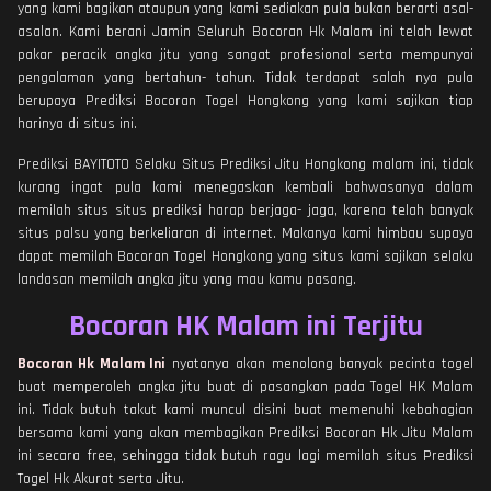
yang kami bagikan ataupun yang kami sediakan pula bukan berarti asal-
asalan. Kami berani Jamin Seluruh Bocoran Hk Malam ini telah lewat
pakar peracik angka jitu yang sangat profesional serta mempunyai
pengalaman yang bertahun- tahun. Tidak terdapat salah nya pula
berupaya Prediksi Bocoran Togel Hongkong yang kami sajikan tiap
harinya di situs ini.
Prediksi BAYITOTO Selaku Situs Prediksi Jitu Hongkong malam ini, tidak
kurang ingat pula kami menegaskan kembali bahwasanya dalam
memilah situs situs prediksi harap berjaga- jaga, karena telah banyak
situs palsu yang berkeliaran di internet. Makanya kami himbau supaya
dapat memilah Bocoran Togel Hongkong yang situs kami sajikan selaku
landasan memilah angka jitu yang mau kamu pasang.
Bocoran HK Malam ini Terjitu
Bocoran Hk Malam Ini
nyatanya akan menolong banyak pecinta togel
buat memperoleh angka jitu buat di pasangkan pada Togel HK Malam
ini. Tidak butuh takut kami muncul disini buat memenuhi kebahagian
bersama kami yang akan membagikan Prediksi Bocoran Hk Jitu Malam
ini secara free, sehingga tidak butuh ragu lagi memilah situs Prediksi
Togel Hk Akurat serta Jitu.