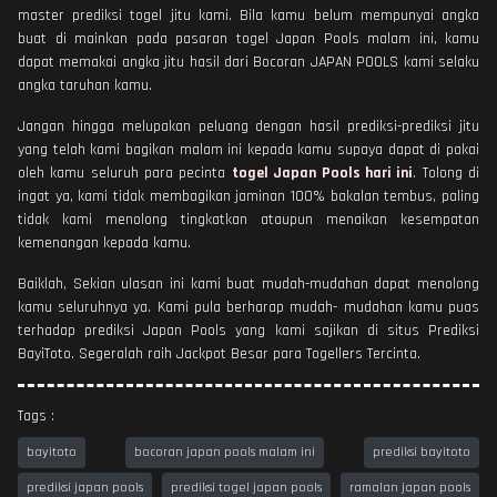
master prediksi togel jitu kami. Bila kamu belum mempunyai angka
buat di mainkan pada pasaran togel Japan Pools malam ini, kamu
dapat memakai angka jitu hasil dari Bocoran JAPAN POOLS kami selaku
angka taruhan kamu.
Jangan hingga melupakan peluang dengan hasil prediksi-prediksi jitu
yang telah kami bagikan malam ini kepada kamu supaya dapat di pakai
oleh kamu seluruh para pecinta
togel Japan Pools hari ini
. Tolong di
ingat ya, kami tidak membagikan jaminan 100% bakalan tembus, paling
tidak kami menolong tingkatkan ataupun menaikan kesempatan
kemenangan kepada kamu.
Baiklah, Sekian ulasan ini kami buat mudah-mudahan dapat menolong
kamu seluruhnya ya. Kami pula berharap mudah- mudahan kamu puas
terhadap prediksi Japan Pools yang kami sajikan di situs Prediksi
BayiToto. Segeralah raih Jackpot Besar para Togellers Tercinta.
Tags :
bayitoto
bocoran japan pools malam ini
prediksi bayitoto
prediksi japan pools
prediksi togel japan pools
ramalan japan pools