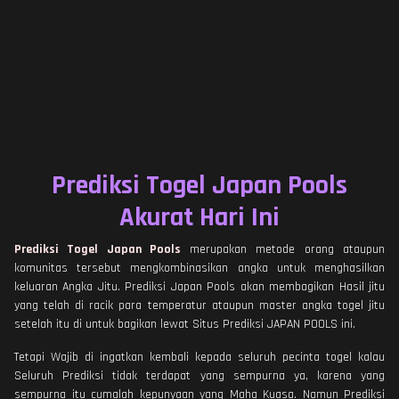
Prediksi Togel Japan Pools
Akurat Hari Ini
Prediksi Togel Japan Pools
merupakan metode orang ataupun
komunitas tersebut mengkombinasikan angka untuk menghasilkan
keluaran Angka Jitu. Prediksi Japan Pools akan membagikan Hasil jitu
yang telah di racik para temperatur ataupun master angka togel jitu
setelah itu di untuk bagikan lewat Situs Prediksi JAPAN POOLS ini.
Tetapi Wajib di ingatkan kembali kepada seluruh pecinta togel kalau
Seluruh Prediksi tidak terdapat yang sempurna ya, karena yang
sempurna itu cumalah kepunyaan yang Maha Kuasa. Namun Prediksi