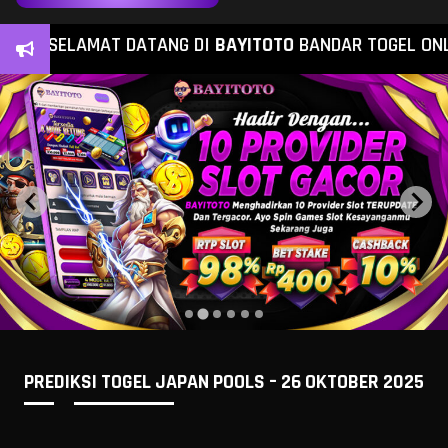
SELAMAT DATANG DI
BAYITOTO
BANDAR TOGEL ONLINE
PREDIKSI TOGEL JAPAN POOLS – 26 OKTOBER 2025