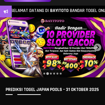
SELAMAT DATANG DI
BAYITOTO
BANDAR TOGEL ONLINE 
PREDIKSI TOGEL JAPAN POOLS – 31 OKTOBER 2025