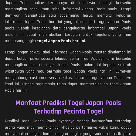
Japan Pools online terpercaya di Indonesia apalagi bersedia
membagikan rangkuman tabel informasi Japan Pools pools. Tetapi
demikian, Senantiasa saja togelmania harus memakai keluaran
informasi Japan Pools hari ini yang akurat dari togel Japan Pools
pools. Sebab kesalahan data pengeluaran informasi Japan Pools
malam ini dapat menimbulkan kerugian untuk togelers yang mau
memasang angka
togel Japan Pools hari ini
.
Tetapi jangan takut, Tabel informasi Japan Pools master dihalaman ini
dapat bettor pakai secara leluasa serta free. Apalagi kami bersedia
membagikan bocoran togel Japan Pools malam ini kepada seluruh
wisatawan yang mau bermain togel Japan Pools hari ini. Lumayan
menghubungi customer service situs keluaran togel Japan Pools live
kami ini, Hingga togelmania telah dapat memperoleh no togel Japan
Pools hari ini.
Manfaat Prediksi Togel Japan Pools
Terhadap Pecinta Togel
Prediksi Togel Japan Pools nyatanya sangat bermanfaat terhadap
orang yang mau memakainya. khasiat pertamanya yakni kamu dapat
menyamakan angka kamu dengan angka yang sudah di racik para