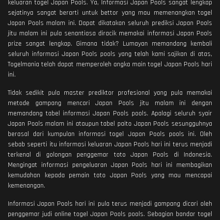
keluaran togel Japan Pools. Ya, Informasi Japan Pools sangat lengkap
sejatinya sangat berarti untuk bettor yang mau memenangkan togel
Japan Pools malam ini. Dapat dikatakan seluruh prediksi Japan Pools
jitu malam ini pula senantiasa diracik memakai informasi Japan Pools
prize sangat lengkap. Gimana tidak? Lumayan memandang kembali
seluruh informasi Japan Pools pools yang telah kami sajikan di atas,
Togelmania telah dapat memperoleh angka main togel Japan Pools hari
ini.
Tidak sedikit pula master prediktor profesional yang pula memakai
metode gampang mencari Japan Pools jitu malam ini dengan
memandang tabel informasi Japan Pools pools. Apalagi seluruh syair
Japan Pools malam ini ataupun tabel paito Japan Pools sesungguhnya
berasal dari kumpulan informasi togel Japan Pools pools ini. Oleh
sebab seperti itu informasi keluaran Japan Pools hari ini terus menjadi
terkenal di golongan penggemar toto Japan Pools di Indonesia.
Mengingat informasi pengeluaran Japan Pools hari ini membagikan
kemudahan kepada pemain toto Japan Pools yang mau mencapai
kemenangan.
Informasi Japan Pools hari ini pula terus menjadi gampang dicari oleh
penggemar judi online togel Japan Pools pools. Sebagian bandar togel