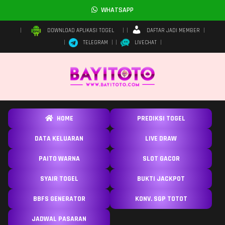
WHATSAPP
DAFTAR JADI MEMBER
DOWNLOAD APLIKASI TOGEL
TELEGRAM
LIVECHAT
HOME
PREDIKSI TOGEL
DATA KELUARAN
LIVE DRAW
PAITO WARNA
SLOT GACOR
SYAIR TOGEL
BUKTI JACKPOT
BBFS GENERATOR
KONV. SGP TOTOT
JADWAL PASARAN