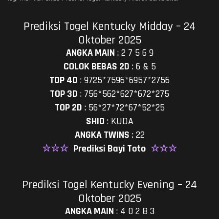
Prediksi Togel Kentucky Midday – 24
Oktober 2025
ANGKA MAIN
:
2 7 5 6 9
COLOK BEBAS 2D
:
6 & 5
TOP 4D
:
9725*7596*6957*2756
TOP 3D
:
756*562*627*672*275
TOP 2D
:
56*27*72*67*52*25
SHIO
:
KUDA
ANGKA TWINS
:
22
☆☆☆
Prediksi Bayi Toto
☆☆☆
Prediksi Togel Kentucky Evening – 24
Oktober 2025
ANGKA MAIN
:
4 0 2 8 3