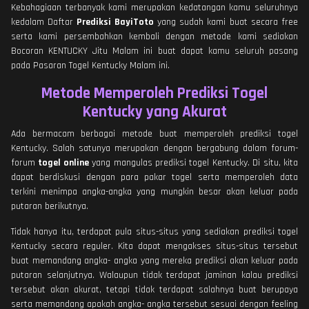
Kebahagiaan terbanyak kami merupakan kedatangan kamu seluruhnya
kedalam Daftar
Prediksi BayiToto
yang sudah kami buat secara free
serta kami persembahkan kembali dengan metode kami sediakan
Bocoran KENTUCKY Jitu Malam ini buat dapat kamu seluruh pasang
pada Pasaran Togel Kentucky Malam ini.
Metode Memperoleh Prediksi Togel
Kentucky yang Akurat
Ada bermacam berbagai metode buat memperoleh prediksi togel
Kentucky. Salah satunya merupakan dengan bergabung dalam forum-
forum
togel online
yang mangulas prediksi togel Kentucky. Di situ, kita
dapat berdiskusi dengan para pakar togel serta memperoleh data
terkini menimpa angka-angka yang mungkin besar akan keluar pada
putaran berikutnya.
Tidak hanya itu, terdapat pula situs-situs yang sediakan prediksi togel
Kentucky secara reguler. Kita dapat mengakses situs-situs tersebut
buat memandang angka- angka yang mereka prediksi akan keluar pada
putaran selanjutnya. Walaupun tidak terdapat jaminan kalau prediksi
tersebut akan akurat, tetapi tidak terdapat salahnya buat berupaya
serta memandang apakah angka- angka tersebut sesuai dengan feeling