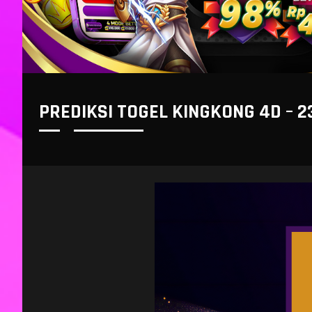
PREDIKSI TOGEL KINGKONG 4D – 