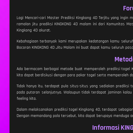
For
Lagi Mencari-cari Master Prediksi Kingkong 4D Terjitu yang ingi
ramalan jitu prediksi KINGKONG 4D malam ini dari Komunitas Mas
Kingkong 4D akurat.
Kebahagiaan terbanyak kami merupakan kedatangan kamu seluru
Bocoran KINGKONG 4D Jitu Malam ini buat dapat kamu seluruh pasa
Metode
Ada bermacam berbagai metode buat memperoleh prediksi togel 
kita dapat berdiskusi dengan para pakar togel serta memperoleh d
Tidak hanya itu, terdapat pula situs-situs yang sediakan prediks
pada putaran selanjutnya. Walaupun tidak terdapat jaminan kalau
feeling kita.
Dalam melaksanakan prediksi togel Kingkong 4D, terdapat sebagian
Dengan memandang pola tersebut, kita dapat berupaya menduga an
Informasi KIN