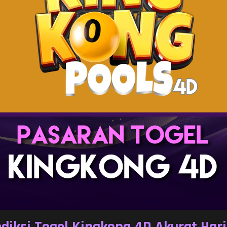
diksi Togel Kingkong 4D Akurat Hari