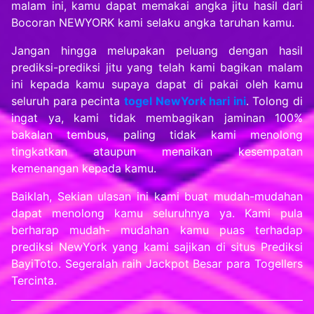
malam ini, kamu dapat memakai angka jitu hasil dari
Bocoran NEWYORK kami selaku angka taruhan kamu.
Jangan hingga melupakan peluang dengan hasil
prediksi-prediksi jitu yang telah kami bagikan malam
ini kepada kamu supaya dapat di pakai oleh kamu
seluruh para pecinta
togel NewYork hari ini
. Tolong di
ingat ya, kami tidak membagikan jaminan 100%
bakalan tembus, paling tidak kami menolong
tingkatkan ataupun menaikan kesempatan
kemenangan kepada kamu.
Baiklah, Sekian ulasan ini kami buat mudah-mudahan
dapat menolong kamu seluruhnya ya. Kami pula
berharap mudah- mudahan kamu puas terhadap
prediksi NewYork yang kami sajikan di situs Prediksi
BayiToto. Segeralah raih Jackpot Besar para Togellers
Tercinta.