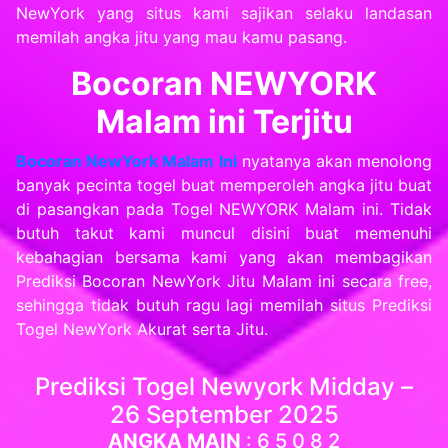
NewYork yang situs kami sajikan selaku landasan
memilah angka jitu yang mau kamu pasang.
Bocoran NEWYORK
Malam ini Terjitu
Bocoran NewYork Malam Ini
nyatanya akan menolong
banyak pecinta togel buat memperoleh angka jitu buat
di pasangkan pada Togel NEWYORK Malam ini. Tidak
butuh takut kami muncul disini buat memenuhi
kebahagian bersama kami yang akan membagikan
Prediksi Bocoran NewYork Jitu Malam ini secara free,
sehingga tidak butuh ragu lagi memilah situs Prediksi
Togel NewYork Akurat serta Jitu.
Prediksi Togel Newyork Midday –
26 September 2025
ANGKA MAIN
:
6 5 0 8 2