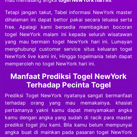
mau memasang angka
togel NewYork hari ini
.
Tetapi jangan takut, Tabel informasi NewYork master
dihalaman ini dapat bettor pakai secara leluasa serta
free. Apalagi kami bersedia membagikan bocoran
togel NewYork malam ini kepada seluruh wisatawan
yang mau bermain togel NewYork hari ini. Lumayan
menghubungi customer service situs keluaran togel
NewYork live kami ini, Hingga togelmania telah dapat
memperoleh no togel NewYork hari ini.
Manfaat Prediksi Togel NewYork
Terhadap Pecinta Togel
Prediksi Togel NewYork nyatanya sangat bermanfaat
terhadap orang yang mau memakainya. khasiat
pertamanya yakni kamu dapat menyamakan angka
kamu dengan angka yang sudah di racik para master
prediksi togel jitu kami. Bila kamu belum mempunyai
angka buat di mainkan pada pasaran togel NewYork