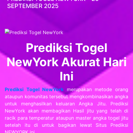
SEPTEMBER 2025
Prediksi Togel
NewYork Akurat Hari
Ini
Prediksi Togel NewYork
merupakan metode orang
ataupun komunitas tersebut mengkombinasikan angka
untuk menghasilkan keluaran Angka Jitu. Prediksi
NewYork akan membagikan Hasil jitu yang telah di
racik para temperatur ataupun master angka togel jitu
setelah itu di untuk bagikan lewat Situs Prediksi
NEWYORK ini.