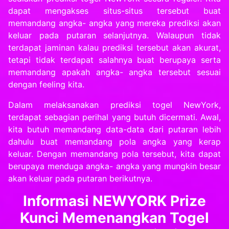
dapat mengakses situs-situs tersebut buat
memandang angka- angka yang mereka prediksi akan
keluar pada putaran selanjutnya. Walaupun tidak
terdapat jaminan kalau prediksi tersebut akan akurat,
tetapi tidak terdapat salahnya buat berupaya serta
memandang apakah angka- angka tersebut sesuai
dengan feeling kita.
Dalam melaksanakan prediksi togel NewYork,
terdapat sebagian perihal yang butuh dicermati. Awal,
kita butuh memandang data-data dari putaran lebih
dahulu buat memandang pola angka yang kerap
keluar. Dengan memandang pola tersebut, kita dapat
berupaya menduga angka- angka yang mungkin besar
akan keluar pada putaran berikutnya.
Informasi NEWYORK Prize
Kunci Memenangkan Togel