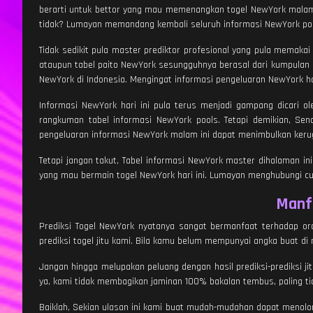
berarti untuk bettor yang mau memenangkan togel NewYork malam i
tidak? Lumayan memandang kembali seluruh informasi NewYork pools
Tidak sedikit pula master prediktor profesional yang pula memak
ataupun tabel paito NewYork sesungguhnya berasal dari kumpulan in
NewYork di Indonesia. Mengingat informasi pengeluaran NewYork
Informasi NewYork hari ini pula terus menjadi gampang dicari o
rangkuman tabel informasi NewYork pools. Tetapi demikian, Sen
pengeluaran informasi NewYork malam ini dapat menimbulkan ker
Tetapi jangan takut, Tabel informasi NewYork master dihalaman i
yang mau bermain togel NewYork hari ini. Lumayan menghubungi cust
Manfa
Prediksi Togel NewYork nyatanya sangat bermanfaat terhadap 
prediksi togel jitu kami. Bila kamu belum mempunyai angka buat d
Jangan hingga melupakan peluang dengan hasil prediksi-prediksi j
ya, kami tidak membagikan jaminan 100% bakalan tembus, paling 
Baiklah, Sekian ulasan ini kami buat mudah-mudahan dapat menolo