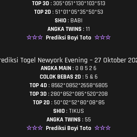
TOP 3D
:
305*051*130*103*513
TOP 2D
:
51*01*05*35*50*53
SHIO
:
BABI
ANGKA TWINS
:
11
☆☆☆
Prediksi Bayi Toto
☆☆☆
rediksi Togel Newyork Evening – 27 Oktober 20
ANGKA MAIN
:
0 8 5 2 6
COLOK BEBAS 2D
:
5 & 6
TOP 4D
:
8562*0852*2658*6805
TOP 3D
:
280*852*085*520*208
TOP 2D
:
50*02*52*80*08*85
SHIO
:
TIKUS
ANGKA TWINS
:
55
☆☆☆
Prediksi Bayi Toto
☆☆☆