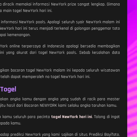
a diracik memakai informasi NewYork prize sangat lengkap. Gimana
 main togel NewYork hari ini.
informasi NewYork pools. Apalagi seluruh syair NewYork malam ini
NewYork hari ini terus menjadi terkenal di golongan penggemar toto
apai kemenangan.
York online terpercaya di Indonesia apalagi bersedia membagikan
ini yang akurat dari togel NewYork pools. Sebab kesalahan data
bagikan bocoran togel NewYork malam ini kepada seluruh wisatawan
 telah dapat memperoleh no togel NewYork hari ini.
 Togel
akan angka kamu dengan angka yang sudah di racik para master
jitu hasil dari Bocoran NEWYORK kami selaku angka taruhan kamu.
eh kamu seluruh para pecinta
togel NewYork hari ini
. Tolong di ingat
epada kamu.
p prediksi NewYork yang kami sajikan di situs Prediksi BayiToto.