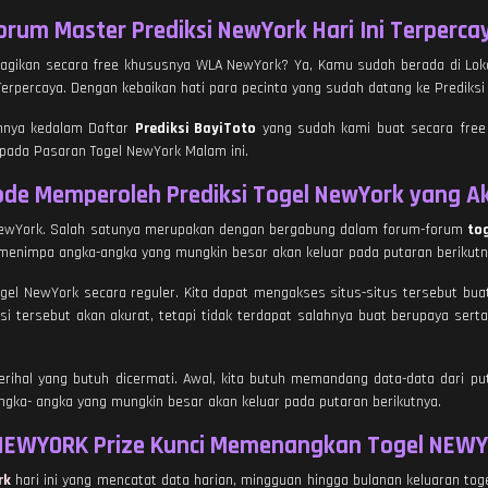
orum Master Prediksi NewYork Hari Ini Terperca
mbagikan secara free khususnya WLA NewYork? Ya, Kamu sudah berada di Loka
Terpercaya. Dengan kebaikan hati para pecinta yang sudah datang ke Prediks
hnya kedalam Daftar
Prediksi BayiToto
yang sudah kami buat secara free
pada Pasaran Togel NewYork Malam ini.
de Memperoleh Prediksi Togel NewYork yang A
NewYork. Salah satunya merupakan dengan bergabung dalam forum-forum
tog
 menimpa angka-angka yang mungkin besar akan keluar pada putaran berikutn
i togel NewYork secara reguler. Kita dapat mengakses situs-situs tersebut 
iksi tersebut akan akurat, tetapi tidak terdapat salahnya buat berupaya se
rihal yang butuh dicermati. Awal, kita butuh memandang data-data dari pu
gka- angka yang mungkin besar akan keluar pada putaran berikutnya.
NEWYORK Prize Kunci Memenangkan Togel NEWYO
rk
hari ini yang mencatat data harian, mingguan hingga bulanan keluaran tog