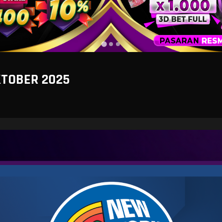
KTOBER 2025