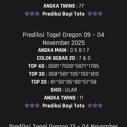
ANGKA TWINS
:
77
☆☆☆
Prediksi Bayi Toto
☆☆☆
Prediksi Togel Oregon 09 – 04
November 2025
ANGKA MAIN
:
0 5 8 1 7
COLOK BEBAS 2D
:
7 & 0
TOP 4D
:
0581*7508*5871*1785
TOP 3D
:
058*581*105*150*810
TOP 2D
:
81*50*05*80*51*58
SHIO
:
ULAR
ANGKA TWINS
:
11
☆☆☆
Prediksi Bayi Toto
☆☆☆
Prediksi Togel Oregon 12 – 04 November