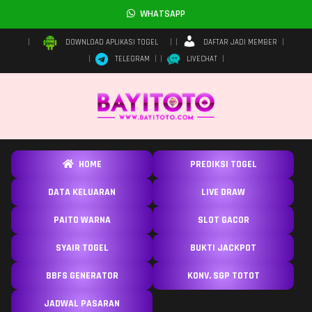
WHATSAPP
DAFTAR JADI MEMBER
DOWNLOAD APLIKASI TOGEL
TELEGRAM
LIVECHAT
HOME
PREDIKSI TOGEL
DATA KELUARAN
LIVE DRAW
PAITO WARNA
SLOT GACOR
SYAIR TOGEL
BUKTI JACKPOT
BBFS GENERATOR
KONV. SGP TOTOT
JADWAL PASARAN