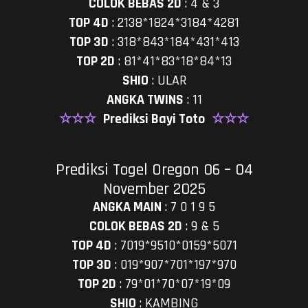
COLOK BEBAS 2D
:
4 & 3
TOP 4D
:
2138*1824*3184*4281
TOP 3D
:
318*843*184*431*413
TOP 2D
:
81*41*83*18*84*13
SHIO
:
ULAR
ANGKA TWINS
:
11
☆☆☆
Prediksi Bayi Toto
☆☆☆
Prediksi Togel Oregon 06 – 04
November 2025
ANGKA MAIN
:
7 0 1 9 5
COLOK BEBAS 2D
:
9 & 5
TOP 4D
:
7019*9510*0159*5071
TOP 3D
:
019*907*701*197*970
TOP 2D
:
79*01*70*07*19*09
SHIO
:
KAMBING