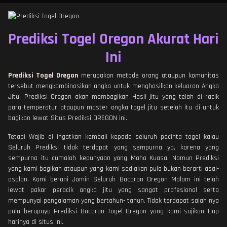
Prediksi Togel Oregon Akurat Hari
Ini
Prediksi Togel Oregon
merupakan metode orang ataupun komunitas
tersebut mengkombinasikan angka untuk menghasilkan keluaran Angka
Jitu. Prediksi Oregon akan membagikan Hasil jitu yang telah di racik
para temperatur ataupun master angka togel jitu setelah itu di untuk
bagikan lewat Situs Prediksi OREGON ini.
Tetapi Wajib di ingatkan kembali kepada seluruh pecinta togel kalau
Seluruh Prediksi tidak terdapat yang sempurna ya, karena yang
sempurna itu cumalah kepunyaan yang Maha Kuasa. Namun Prediksi
yang kami bagikan ataupun yang kami sediakan pula bukan berarti asal-
asalan. Kami berani Jamin Seluruh Bocoran Oregon Malam ini telah
lewat pakar peracik angka jitu yang sangat profesional serta
mempunyai pengalaman yang bertahun- tahun. Tidak terdapat salah nya
pula berupaya Prediksi Bocoran Togel Oregon yang kami sajikan tiap
harinya di situs ini.