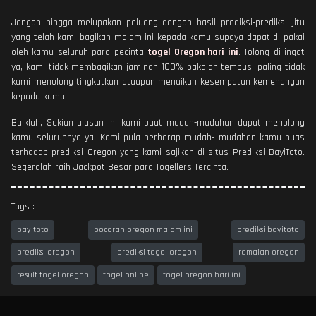
Jangan hingga melupakan peluang dengan hasil prediksi-prediksi jitu
yang telah kami bagikan malam ini kepada kamu supaya dapat di pakai
oleh kamu seluruh para pecinta
togel Oregon hari ini
. Tolong di ingat
ya, kami tidak membagikan jaminan 100% bakalan tembus, paling tidak
kami menolong tingkatkan ataupun menaikan kesempatan kemenangan
kepada kamu.
Baiklah, Sekian ulasan ini kami buat mudah-mudahan dapat menolong
kamu seluruhnya ya. Kami pula berharap mudah- mudahan kamu puas
terhadap prediksi Oregon yang kami sajikan di situs Prediksi BayiToto.
Segeralah raih Jackpot Besar para Togellers Tercinta.
Tags :
bayitoto
bocoran oregon malam ini
prediksi bayitoto
prediksi oregon
prediksi togel oregon
ramalan oregon
result togel oregon
togel online
togel oregon hari ini