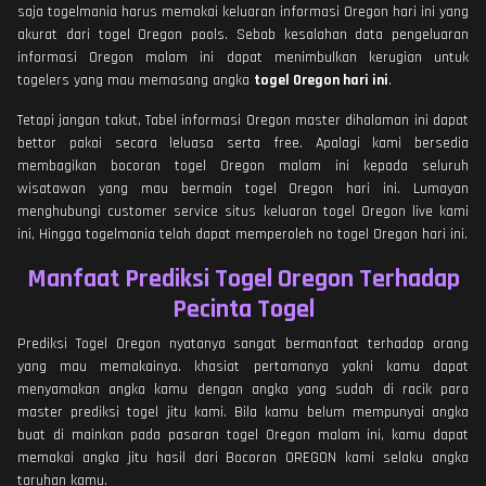
saja togelmania harus memakai keluaran informasi Oregon hari ini yang
akurat dari togel Oregon pools. Sebab kesalahan data pengeluaran
informasi Oregon malam ini dapat menimbulkan kerugian untuk
togelers yang mau memasang angka
togel Oregon hari ini
.
Tetapi jangan takut, Tabel informasi Oregon master dihalaman ini dapat
bettor pakai secara leluasa serta free. Apalagi kami bersedia
membagikan bocoran togel Oregon malam ini kepada seluruh
wisatawan yang mau bermain togel Oregon hari ini. Lumayan
menghubungi customer service situs keluaran togel Oregon live kami
ini, Hingga togelmania telah dapat memperoleh no togel Oregon hari ini.
Manfaat Prediksi Togel Oregon Terhadap
Pecinta Togel
Prediksi Togel Oregon nyatanya sangat bermanfaat terhadap orang
yang mau memakainya. khasiat pertamanya yakni kamu dapat
menyamakan angka kamu dengan angka yang sudah di racik para
master prediksi togel jitu kami. Bila kamu belum mempunyai angka
buat di mainkan pada pasaran togel Oregon malam ini, kamu dapat
memakai angka jitu hasil dari Bocoran OREGON kami selaku angka
taruhan kamu.