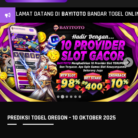
SELAMAT DATANG DI
BAYITOTO
BANDAR TOGEL ONLINE DA
PREDIKSI TOGEL OREGON – 10 OKTOBER 2025