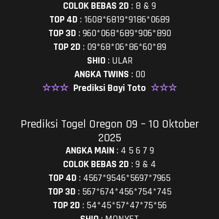
COLOK BEBAS 2D
:
8 & 9
TOP 4D
:
1608*6819*9186*0689
TOP 3D
:
960*068*689*906*890
TOP 2D
:
09*68*06*86*60*89
SHIO
:
ULAR
ANGKA TWINS
:
00
☆☆☆
Prediksi Bayi Toto
☆☆☆
Prediksi Togel Oregon 09 – 10 Oktober
2025
ANGKA MAIN
:
4 5 6 7 9
COLOK BEBAS 2D
:
9 & 4
TOP 4D
:
4567*9546*5697*7965
TOP 3D
:
567*674*456*754*745
TOP 2D
:
54*45*57*47*75*56