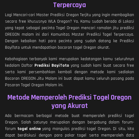
Terpercaya
Lagi Mencari-cari Master Prediksi Oregon Terjitu yang ingin membagikan
secara free khususnya WLA Oregon? Ya, Kamu sudah berada di Lokasi
yang tepat sebagai pecinta Togel Oregon mencari ramalan jitu prediksi
OREGON malam ini dari Komunitas Master Prediksi Togel Terpercaya.
Dengan kebaikan hati para pecinta yang sudah datang ke Prediksi
BayiToto untuk mendapatkan bocoran togel Oregon akurat.
Kebahagiaan terbanyak kami merupakan kedatangan kamu seluruhnya
kedalam Daftar
Prediksi BayiToto
yang sudah kami buat secara free
serta kami persembahkan kembali dengan metode kami sediakan
Bocoran OREGON Jitu Malam ini buat dapat kamu seluruh pasang pada
Pasaran Togel Oregon Malam ini.
Metode Memperoleh Prediksi Togel Oregon
yang Akurat
Ada bermacam berbagai metode buat memperoleh prediksi togel
Oregon. Salah satunya merupakan dengan bergabung dalam forum-
forum
togel online
yang mangulas prediksi togel Oregon. Di situ, kita
dapat berdiskusi dengan para pakar togel serta memperoleh data