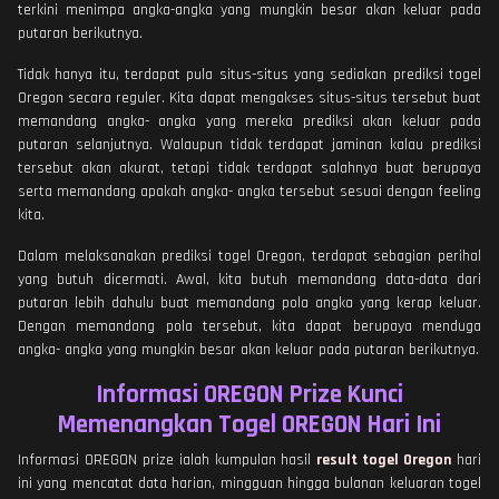
terkini menimpa angka-angka yang mungkin besar akan keluar pada
putaran berikutnya.
Tidak hanya itu, terdapat pula situs-situs yang sediakan prediksi togel
Oregon secara reguler. Kita dapat mengakses situs-situs tersebut buat
memandang angka- angka yang mereka prediksi akan keluar pada
putaran selanjutnya. Walaupun tidak terdapat jaminan kalau prediksi
tersebut akan akurat, tetapi tidak terdapat salahnya buat berupaya
serta memandang apakah angka- angka tersebut sesuai dengan feeling
kita.
Dalam melaksanakan prediksi togel Oregon, terdapat sebagian perihal
yang butuh dicermati. Awal, kita butuh memandang data-data dari
putaran lebih dahulu buat memandang pola angka yang kerap keluar.
Dengan memandang pola tersebut, kita dapat berupaya menduga
angka- angka yang mungkin besar akan keluar pada putaran berikutnya.
Informasi OREGON Prize Kunci
Memenangkan Togel OREGON Hari Ini
Informasi OREGON prize ialah kumpulan hasil
result togel Oregon
hari
ini yang mencatat data harian, mingguan hingga bulanan keluaran togel