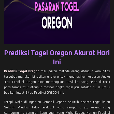
Prediksi Togel Oregon Akurat Hari
Ini
Prediksi Togel Oregon
merupakan metode orang ataupun komunitas
tersebut mengkombinasikan angka untuk menghasilkan keluaran Angka
Jitu. Prediksi Oregon akan membagikan Hasil jitu yang telah di racik
para temperatur ataupun master angka togel jitu setelah itu di untuk
bagikan lewat Situs Prediksi OREGON ini.
Tetapi Wajib di ingatkan kembali kepada seluruh pecinta togel kalau
Seluruh Prediksi tidak terdapat yang sempurna ya, karena yang
sempurna itu cumalah kepunyaan yang Maha Kuasa. Namun Prediksi