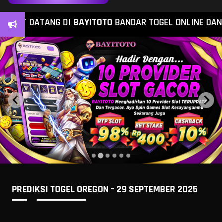
AT DATANG DI
BAYITOTO
BANDAR TOGEL ONLINE DAN SITU
PREDIKSI TOGEL OREGON – 29 SEPTEMBER 2025