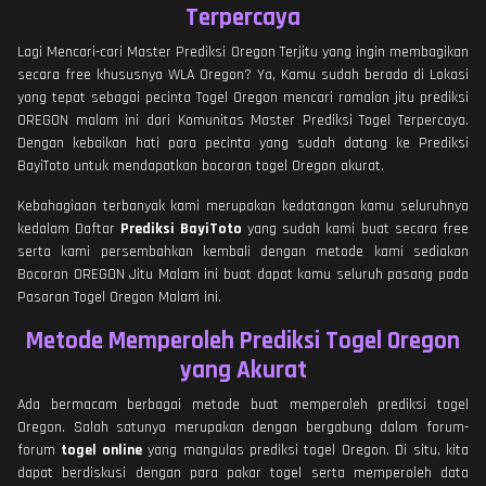
Terpercaya
Lagi Mencari-cari Master Prediksi Oregon Terjitu yang ingin membagikan
secara free khususnya WLA Oregon? Ya, Kamu sudah berada di Lokasi
yang tepat sebagai pecinta Togel Oregon mencari ramalan jitu prediksi
OREGON malam ini dari Komunitas Master Prediksi Togel Terpercaya.
Dengan kebaikan hati para pecinta yang sudah datang ke Prediksi
BayiToto untuk mendapatkan bocoran togel Oregon akurat.
Kebahagiaan terbanyak kami merupakan kedatangan kamu seluruhnya
kedalam Daftar
Prediksi BayiToto
yang sudah kami buat secara free
serta kami persembahkan kembali dengan metode kami sediakan
Bocoran OREGON Jitu Malam ini buat dapat kamu seluruh pasang pada
Pasaran Togel Oregon Malam ini.
Metode Memperoleh Prediksi Togel Oregon
yang Akurat
Ada bermacam berbagai metode buat memperoleh prediksi togel
Oregon. Salah satunya merupakan dengan bergabung dalam forum-
forum
togel online
yang mangulas prediksi togel Oregon. Di situ, kita
dapat berdiskusi dengan para pakar togel serta memperoleh data