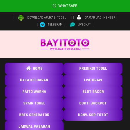
WHATSAPP
DAFTAR JADI MEMBER
DOWNLOAD APLIKASI TOGEL
TELEGRAM
LIVECHAT
HOME
PREDIKSI TOGEL
DATA KELUARAN
LIVE DRAW
PAITO WARNA
SLOT GACOR
SYAIR TOGEL
BUKTI JACKPOT
BBFS GENERATOR
KONV. SGP TOTOT
JADWAL PASARAN