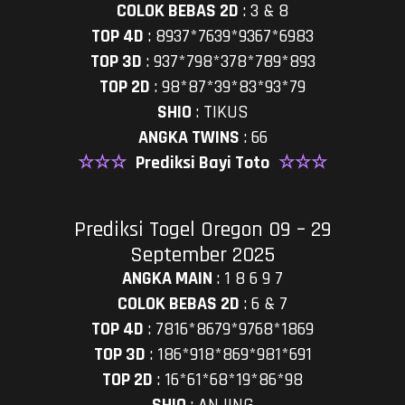
COLOK BEBAS 2D
:
3 & 8
TOP 4D
:
8937*7639*9367*6983
TOP 3D
:
937*798*378*789*893
TOP 2D
:
98*87*39*83*93*79
SHIO
:
TIKUS
ANGKA TWINS
:
66
☆☆☆
Prediksi Bayi Toto
☆☆☆
Prediksi Togel Oregon 09 – 29
September 2025
ANGKA MAIN
:
1 8 6 9 7
COLOK BEBAS 2D
:
6 & 7
TOP 4D
:
7816*8679*9768*1869
TOP 3D
:
186*918*869*981*691
TOP 2D
:
16*61*68*19*86*98