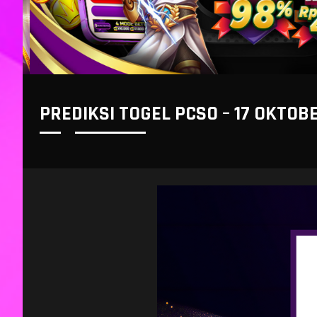
PREDIKSI TOGEL PCSO – 17 OKTOB