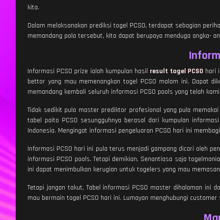
kita.
Dalam melaksanakan prediksi togel PCSO, terdapat sebagian periha
memandang pola tersebut, kita dapat berupaya menduga angka- ang
Inform
Informasi PCSO prize ialah kumpulan hasil
result togel PCSO
hari 
bettor yang mau memenangkan togel PCSO malam ini. Dapat dikat
memandang kembali seluruh informasi PCSO pools yang telah kami s
Tidak sedikit pula master prediktor profesional yang pula memak
tabel paito PCSO sesungguhnya berasal dari kumpulan informasi 
Indonesia. Mengingat informasi pengeluaran PCSO hari ini memb
Informasi PCSO hari ini pula terus menjadi gampang dicari oleh p
informasi PCSO pools. Tetapi demikian, Senantiasa saja togelman
ini dapat menimbulkan kerugian untuk togelers yang mau memasa
Tetapi jangan takut, Tabel informasi PCSO master dihalaman ini 
mau bermain togel PCSO hari ini. Lumayan menghubungi customer ser
Man