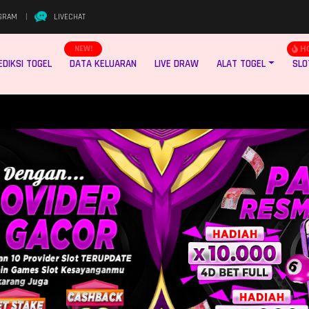
GRAM
LIVECHAT
EDIKSI TOGEL
DATA KELUARAN
LIVE DRAW
ALAT TOGEL
SLO
SEL