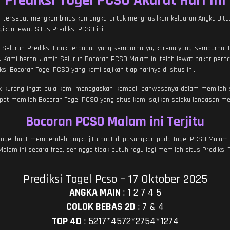
ersebut mengkombinasikan angka untuk menghasilkan keluaran Angka Jitu. P
ikan lewat Situs Prediksi PCSO ini.
lau Seluruh Prediksi tidak terdapat yang sempurna ya, karena yang sempurn
n. Kami berani Jamin Seluruh Bocoran PCSO Malam ini telah lewat pakar pera
si Bocoran Togel PCSO yang kami sajikan tiap harinya di situs ini.
dak kurang ingat pula kami menegaskan kembali bahwasanya dalam memilah sit
apat memilah Bocoran Togel PCSO yang situs kami sajikan selaku landasan m
Bocoran PCSO Malam ini Terjitu
ogel buat memperoleh angka jitu buat di pasangkan pada Togel PCSO Malam in
m ini secara free, sehingga tidak butuh ragu lagi memilah situs Prediksi T
Prediksi Togel Pcso – 17 Oktober 2025
ANGKA MAIN
:
1 2 7 4 5
COLOK BEBAS 2D
:
7 & 4
TOP 4D
:
5217*4572*2754*1274