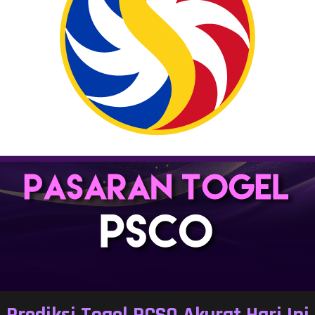
Prediksi Togel PCSO Akurat Hari Ini