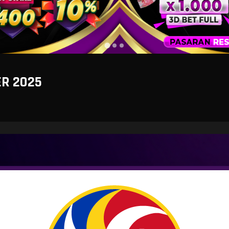
ER 2025