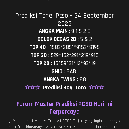
Prediksi Togel Pcso – 24 September
2025
ANGKA MAIN
:
9 1 5 2 8
COLOK BEBAS 2D
:
5 & 2
TOP 4D
:
1582*2851*9152*8195
TOP 3D
:
529*152*291*219*915
TOP 2D
:
15*59*21*12*92*19
SHIO
:
BABI
ANGKA TWINS
:
88
☆☆☆
Prediksi Bayi Toto
☆☆☆
Forum Master Prediksi PCSO Hari Ini
Terpercaya
Lagi Mencari-cari Master Prediksi PCSO Terjitu yang ingin membagikan
secara free khususnya WLA PCSO? Ya, Kamu sudah berada di Lokasi