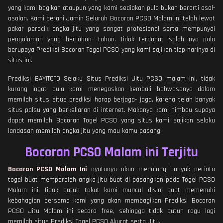
yang kami bagikan ataupun yang kami sediakan pula bukan berarti asal-
asalan. Kami berani Jamin Seluruh Bocoran PCSO Malam ini telah lewat
pakar peracik angka jitu yang sangat profesional serta mempunyai
pengalaman yang bertahun- tahun. Tidak terdapat salah nya pula
berupaya Prediksi Bocoran Togel PCSO yang kami sajikan tiap harinya di
situs ini.
Prediksi BAYITOTO Selaku Situs Prediksi Jitu PCSO malam ini, tidak
kurang ingat pula kami menegaskan kembali bahwasanya dalam
memilah situs situs prediksi harap berjaga- jaga, karena telah banyak
situs palsu yang berkeliaran di internet. Makanya kami himbau supaya
dapat memilah Bocoran Togel PCSO yang situs kami sajikan selaku
landasan memilah angka jitu yang mau kamu pasang.
Bocoran PCSO Malam ini Terjitu
Bocoran PCSO Malam Ini
nyatanya akan menolong banyak pecinta
togel buat memperoleh angka jitu buat di pasangkan pada Togel PCSO
Malam ini. Tidak butuh takut kami muncul disini buat memenuhi
kebahagian bersama kami yang akan membagikan Prediksi Bocoran
PCSO Jitu Malam ini secara free, sehingga tidak butuh ragu lagi
memilah situs Prediksi Togel PCSO Akurat serta Jitu.