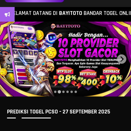
SELAMAT DATANG DI
BAYITOTO
BANDAR TOGEL ONLINE D
PREDIKSI TOGEL PCSO – 27 SEPTEMBER 2025