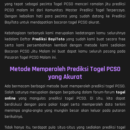
yang tepat sebagai pecinta Togel PCSO mencari ramalan jitu prediksi
PCSO malam ini dari Komunitas Master Prediksi Togel Terpercaya.
Dengan kebaikan hati para pecinta yang sudah datang ke Prediksi
BayiToto untuk mendapatkan bocoran togel PCSO akurat.
Kebahagiaan terbanyak kami merupakan kedatangan kamu seluruhnya
kedalam Daftar
Prediksi BayiToto
yang sudah kami buat secara free
serta kami persembahkan kembali dengan metode kami sediakan
Bocoran PCSO Jitu Malam ini buat dapat kamu seluruh pasang pada
Pasaran Togel PCSO Malam ini.
Metode Memperoleh Prediksi Togel PCSO
yang Akurat
Ada bermacam berbagai metode buat memperoleh prediksi togel PCSO.
Salah satunya merupakan dengan bergabung dalam forum-forum
togel
online
yang mangulas prediksi togel PCSO. Di situ, kita dapat
berdiskusi dengan para pakar togel serta memperoleh data terkini
menimpa angka-angka yang mungkin besar akan keluar pada putaran
berikutnya.
Tidak hanya itu, terdapat pula situs-situs yang sediakan prediksi togel