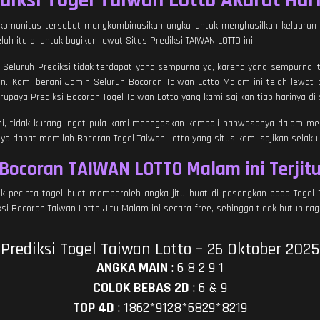
munitas tersebut mengkombinasikan angka untuk menghasilkan keluaran Ang
ah itu di untuk bagikan lewat Situs Prediksi TAIWAN LOTTO ini.
lau Seluruh Prediksi tidak terdapat yang sempurna ya, karena yang sempurn
an. Kami berani Jamin Seluruh Bocoran Taiwan Lotto Malam ini telah lewat 
paya Prediksi Bocoran Togel Taiwan Lotto yang kami sajikan tiap harinya di s
ini, tidak kurang ingat pula kami menegaskan kembali bahwasanya dalam memi
paya dapat memilah Bocoran Togel Taiwan Lotto yang situs kami sajikan sela
Bocoran TAIWAN LOTTO Malam ini Terjit
pecinta togel buat memperoleh angka jitu buat di pasangkan pada Togel TA
coran Taiwan Lotto Jitu Malam ini secara free, sehingga tidak butuh ragu l
Prediksi Togel Taiwan Lotto – 26 Oktober 2025
ANGKA MAIN
:
6 8 2 9 1
COLOK BEBAS 2D
:
6 & 9
TOP 4D
:
1862*9128*6829*8219