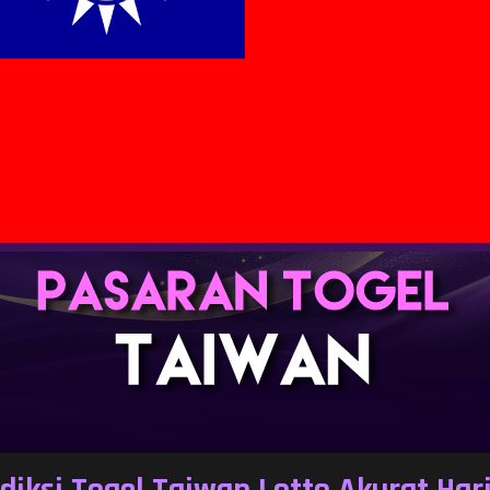
diksi Togel Taiwan Lotto Akurat Hari