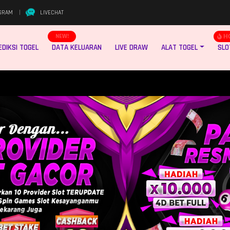
GRAM
LIVECHAT
EDIKSI TOGEL
DATA KELUARAN
LIVE DRAW
ALAT TOGEL
SLO
SEL