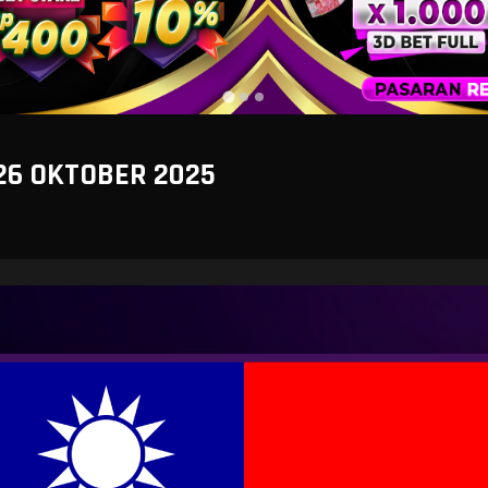
 26 OKTOBER 2025