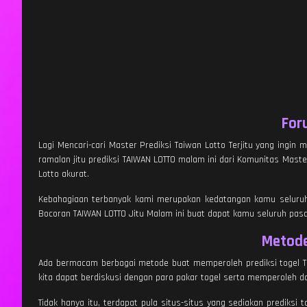
For
Lagi Mencari-cari Master Prediksi Taiwan Lotto Terjitu yang ingi
ramalan jitu prediksi TAIWAN LOTTO malam ini dari Komunitas Maste
Lotto akurat.
Kebahagiaan terbanyak kami merupakan kedatangan kamu seluru
Bocoran TAIWAN LOTTO Jitu Malam ini buat dapat kamu seluruh pasa
Metode
Ada bermacam berbagai metode buat memperoleh prediksi togel 
kita dapat berdiskusi dengan para pakar togel serta memperoleh d
Tidak hanya itu, terdapat pula situs-situs yang sediakan prediks