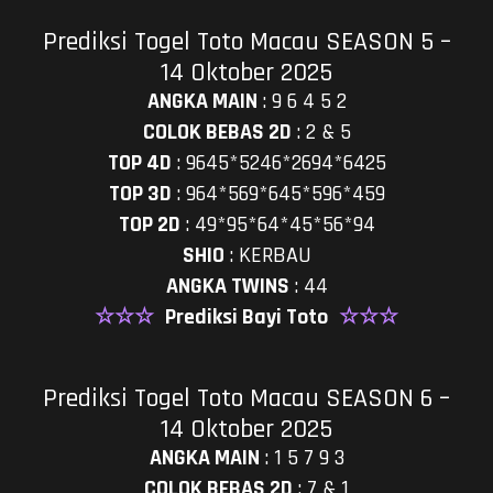
Prediksi Togel Toto Macau SEASON 5 –
14 Oktober 2025
ANGKA MAIN
:
9 6 4 5 2
COLOK BEBAS 2D
:
2 & 5
TOP 4D
:
9645*5246*2694*6425
TOP 3D
:
964*569*645*596*459
TOP 2D
:
49*95*64*45*56*94
SHIO
:
KERBAU
ANGKA TWINS
:
44
☆☆☆
Prediksi Bayi Toto
☆☆☆
Prediksi Togel Toto Macau SEASON 6 –
14 Oktober 2025
ANGKA MAIN
:
1 5 7 9 3
COLOK BEBAS 2D
:
7 & 1