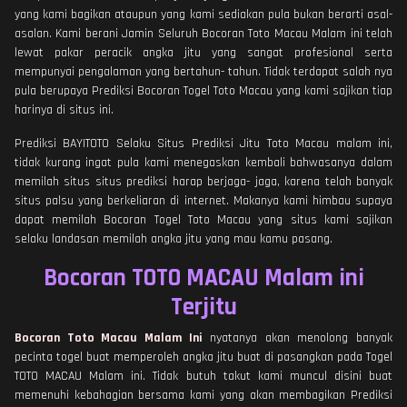
yang kami bagikan ataupun yang kami sediakan pula bukan berarti asal-
asalan. Kami berani Jamin Seluruh Bocoran Toto Macau Malam ini telah
lewat pakar peracik angka jitu yang sangat profesional serta
mempunyai pengalaman yang bertahun- tahun. Tidak terdapat salah nya
pula berupaya Prediksi Bocoran Togel Toto Macau yang kami sajikan tiap
harinya di situs ini.
Prediksi BAYITOTO Selaku Situs Prediksi Jitu Toto Macau malam ini,
tidak kurang ingat pula kami menegaskan kembali bahwasanya dalam
memilah situs situs prediksi harap berjaga- jaga, karena telah banyak
situs palsu yang berkeliaran di internet. Makanya kami himbau supaya
dapat memilah Bocoran Togel Toto Macau yang situs kami sajikan
selaku landasan memilah angka jitu yang mau kamu pasang.
Bocoran TOTO MACAU Malam ini
Terjitu
Bocoran Toto Macau Malam Ini
nyatanya akan menolong banyak
pecinta togel buat memperoleh angka jitu buat di pasangkan pada Togel
TOTO MACAU Malam ini. Tidak butuh takut kami muncul disini buat
memenuhi kebahagian bersama kami yang akan membagikan Prediksi