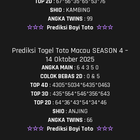
TOP 2D
:
67*56*35*65*53*76
SHIO
:
KAMBING
ANGKA TWINS
:
99
☆☆☆
Prediksi Bayi Toto
☆☆☆
Prediksi Togel Toto Macau SEASON 4 –
14 Oktober 2025
ANGKA MAIN
:
6 4 3 5 0
COLOK BEBAS 2D
:
0 & 5
TOP 4D
:
4305*5034*6435*0463
TOP 3D
:
435*564*546*356*643
TOP 2D
:
64*36*43*54*34*46
SHIO
:
ANJING
ANGKA TWINS
:
66
☆☆☆
Prediksi Bayi Toto
☆☆☆