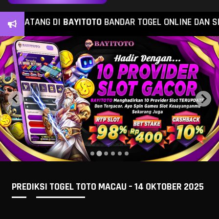
DATANG DI
BAYITOTO
BANDAR TOGEL ONLINE DAN SITUS 
PREDIKSI TOGEL TOTO MACAU – 14 OKTOBER 2025