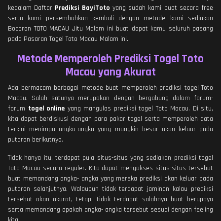
kedalam Daftar
Prediksi BayiToto
yang sudah kami buat secara free
serta kami persembahkan kembali dengan metode kami sediakan
Bocoran TOTO MACAU Jitu Malam ini buat dapat kamu seluruh pasang
pada Pasaran Togel Toto Macau Malam ini.
Metode Memperoleh Prediksi Togel Toto
Macau yang Akurat
Ada bermacam berbagai metode buat memperoleh prediksi togel Toto
Macau. Salah satunya merupakan dengan bergabung dalam forum-
forum
togel online
yang mangulas prediksi togel Toto Macau. Di situ,
kita dapat berdiskusi dengan para pakar togel serta memperoleh data
terkini menimpa angka-angka yang mungkin besar akan keluar pada
putaran berikutnya.
Tidak hanya itu, terdapat pula situs-situs yang sediakan prediksi togel
Toto Macau secara reguler. Kita dapat mengakses situs-situs tersebut
buat memandang angka- angka yang mereka prediksi akan keluar pada
putaran selanjutnya. Walaupun tidak terdapat jaminan kalau prediksi
tersebut akan akurat, tetapi tidak terdapat salahnya buat berupaya
serta memandang apakah angka- angka tersebut sesuai dengan feeling
kita.