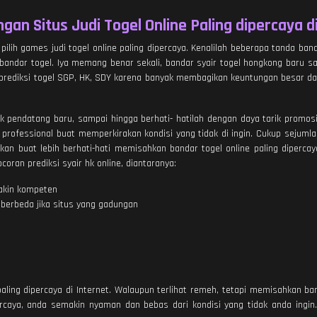
gan Situs Judi Togel Online Paling dipercaya d
pilih games judi togel online paling dipercaya. Kenalilah beberapa tanda band
bandar togel. Iya memang benar sekali, bandar syair togel hongkong baru sa
prediksi togel SGP, HK, SDY karena banyak membagikan keuntungan besar dan
 pendatang baru, sampai hingga berhati- hatilah dengan daya tarik promos
 professional buat memperkirakan kondisi yang tidak di ingin. Cukup sejum
ikan buat lebih berhati-hati memisahkan bandar togel online paling dipercaya
coran prediksi syair hk online, diantaranya:
makin kompeten
berbeda jika situs yang gadungan
aling dipercaya di Internet. Walaupun terlihat remeh, tetapi memisahkan ba
percaya, anda semakin nyaman dan bebas dari kondisi yang tidak anda ingi