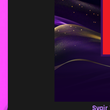
Syair