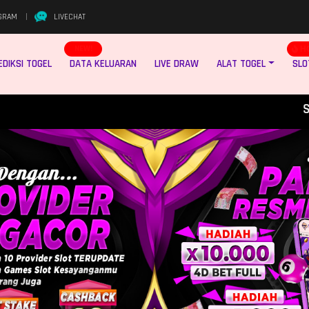
GRAM
LIVECHAT
EDIKSI TOGEL
DATA KELUARAN
LIVE DRAW
ALAT TOGEL
SLO
SELAMA