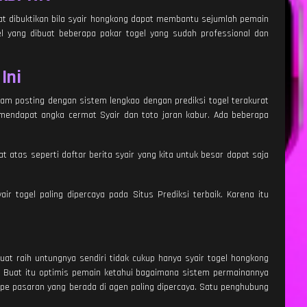
pat dibuktikan bila syair hongkong dapat membantu sejumlah pemain
el yang dibuat beberapa pakar togel yang sudah professional dan
Ini
alam posting dengan sistem lengkao dengan prediksi togel terakurat
 mendapat angka cermat Syair dan toto jaran kabur. Ada beberapa
atas seperti daftar berita syair yang kita untuk besar dapat saja
r togel paling dipercaya pada Situs Prediksi terbaik. Karena itu
g
t raih untungnya sendiri tidak cukup hanya syair togel hongkong
n. Buat itu optimis pemain ketahui bagaimana sistem permainannya
e pasaran yang berada di agen paling dipercaya. Satu penghubung