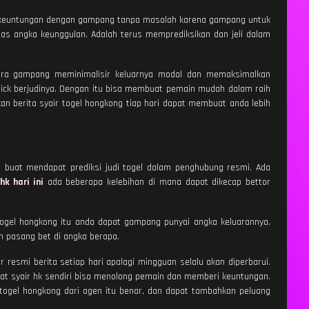
ih keuntungan dengan gampang tanpa masalah karena gampang untuk
ahas angka keunggulan. Adalah terus memprediksikan dan jeli dalam
cara gampang meminimalisir keluarnya modal dan memaksimalkan
rick berjudinya. Dengan itu bisa membuat pemain mudah dalam raih
n berita syair togel hongkong tiap hari dapat membuat anda lebih
h buat mendapat prediksi judi togel dalam penghubung resmi. Ada
hk hari ini
ada beberapa kelebihan di mana dapat dikecap bettor
togel hongkong itu anda dapat gampang punyai angka keluarannya.
n pasang bet di angka berapa.
resmi berita setiap hari apalagi mingguan selalu akan diperbarui.
buat syair hk sendiri bisa menolong pemain dan memberi keuntungan.
 togel hongkong dari agen itu benar, dan dapat tambahkan peluang