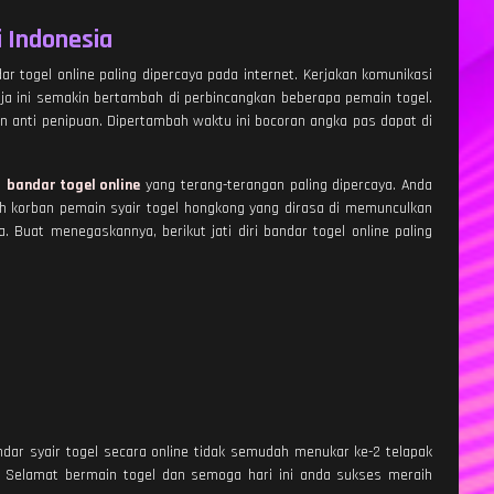
i Indonesia
ar togel online paling dipercaya pada internet. Kerjakan komunikasi
ja ini semakin bertambah di perbincangkan beberapa pemain togel.
 anti penipuan. Dipertambah waktu ini bocoran angka pas dapat di
i
bandar togel online
yang terang-terangan paling dipercaya. Anda
lah korban pemain syair togel hongkong yang dirasa di memunculkan
. Buat menegaskannya, berikut jati diri bandar togel online paling
ndar syair togel secara online tidak semudah menukar ke-2 telapak
n. Selamat bermain togel dan semoga hari ini anda sukses meraih