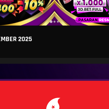
EMBER 2025