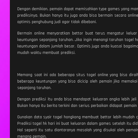
Dengan demikian, pemain dapat memisahkan type games yang mana 
prediksinya. Bukan hanya itu juga anda bisa bermain secara onlin
optimis penghubung judi agar tidak dibebani.
Bermain online menyaratkan bettor buat terus mengatur kelua
keuntungan sepanjang taruhan. Jika ingin menangi taruhan togel 
keuntungan dalam jumlah besar. Optimis juga anda kuasai bagaima
mudah waktu membuat prediksi.
Memang saat ini ada beberapa situs togel online yang bisa dira
beberapa keuntungan yang bisa dicicip oleh pemain jika memakai
sepanjang taruhan.
Dengan prediksi itu anda bisa mendapat keluaran angka lebih je
Bukan hanya itu berita terkini dan serius perbaikan didapat pema
Gunakan data syair togel hongkong membuat bettor lebih mudah car
Prediksi togel hk hari ini buat keluaran dalam games setelah itu 
Hal seperti itu satu diantaranya masalah yang disukai oleh pema
menang pemain.