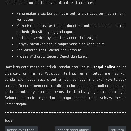
bermain bocoran prediksi syair hk online, diantaranya:
Penampilan situs bandar togel paling dipercaya terlihat semakin
kompeten
Mekanisme situs ke tujuan dapat semakin cepat dan normal
berbeda jika situs yang gadungan
Sediakan service layanan konsumen chat 24 jam
Banyak tawarkan bonus bagus yang bisa Anda klaim
Ada Pasaran Togel Resmi dan Komplet
Proses Withdraw Secara Cepat dan Lancar
Demikian data masalah jati diri bandar atau logistik
togel online
paling
dipercaya di Internet. Walaupun terlihat remeh, tetapi memisahkan
bandar syair togel secara online tidak semudah menukar ke-2 telapak
tangan. Dengan mengenal jati diri bandar togel online paling dipercaya,
anda semakin nyaman dan bebas dari kondisi yang tidak anda ingin.
Selamat bermain togel dan semoga hari ini anda sukses meraih
kemenangan.
Tags :
bandar syair togel
bandar togel online
bayitoto