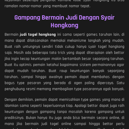
keyanikan beberapa penganut Komune kode Syair hongkong itu bisa
ramalan nomor-nomor yang membuat nomor tepat.
Gampang Bermain Judi Dengan Syair
Hongkong
Bermain
judi togel hongkong
ini sama seperti games taruhan lain, di
mana dapat dilaksanakan memakai mekanisme langkah yang mudah.
Buat raih untungnya sendiri tidak cukup hanya syair togel hongkong
saja. Masih ada beberapa tata trick yang dapat diterapkan oleh bettor
jika ingin kecap keuntungan makin bertambah besar sepanjang taruhan.
Buat itu optimis pemain ketahui bagaimana sistem permainannya agar
dapat mudah taruhan. Buat raup keuntungan banyak sepanjang
taruhan, sampai hingga awalnya pemain dapat membahas dengan
bagus type pasaran yang berada di agen paling dipercaya. Satu
penghubung resmi memang membagikan type pasarannya agak banyak.
Dengan demikian, pemain dapat memisahkan type games yang mana di
idamkan sama seperti keperluannya tiap. Apalagi bettor dapat juga raih
keuntungan dengan gampang tanpa masalah karena gampang untuk
prediksinya. Bukan hanya itu juga anda bisa bermain secara online, di
mana jika bermain judi togel online sampai hingga bettor perlu