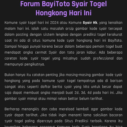
Forum BayiToto Syair Togel
Hongkong Hari Ini
Komune syair togel hari ini 2024 atau Komune
Syair Hk
, yang kenaikan
malam hari ini. ialah satu masalah arsip gambar kode syair tercepat
dalam posting dengan sistem lengkao dengan prediksi togel terakurat
saat ini ada di situs komune kode syair hongkong hari ini BayiToto.
Sampai hingga punyai karena besar dalam beberapa pemain togel buat
mendapat angka cermat Syair dan toto jaran kabur. Ada beberapa
coretan kode syair togel yang misalnya sudah professional dan
mempunyai pengikutnya.
Bukan hanya itu catatan penting jika masing-masing gambar kode syair
hongkong yang pada komune syair togel tempatnya ada di barisan
sangat atas seperti daftar berita syair yang kita untuk besar dapat
saja dapat membuat angka menjadi buat 2d, 3d, 4d pada hari ini. Jika
gambar syair mimpi atau mimpi rekan bettor belum terlihat.
Berharap menangkis dan coba mereload kembali agar gambar kode
syair dapat terlihat. Jika tidak ingin menanti lama saksikan bocoran
syair togel paling dipercaya pada Situs Prediksi terbaik. Karena itu