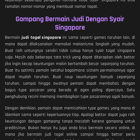
keyanikan beberapa penganut Komune kode Syair singapore itu bisa
ramalan nomor-nomor yang membuat nomor tepat.
Gampang Bermain Judi Dengan Syair
Singapore
Bermain
judi togel singapore
ini sama seperti games taruhan lain, di
mana dapat dilaksanakan memakai mekanisme langkah yang mudah.
Buat raih untungnya sendiri tidak cukup hanya syair togel singapore
saja. Masih ada beberapa tata trick yang dapat diterapkan oleh bettor
jika ingin kecap keuntungan makin bertambah besar sepanjang taruhan.
Buat itu optimis pemain ketahui bagaimana sistem permainannya agar
dapat mudah taruhan. Buat raup keuntungan banyak sepanjang
taruhan, sampai hingga awalnya pemain dapat membahas dengan
bagus type pasaran yang berada di agen paling dipercaya. Satu
penghubung resmi memang membagikan type pasarannya agak banyak.
Dengan demikian, pemain dapat memisahkan type games yang mana di
idamkan sama seperti keperluannya tiap. Apalagi bettor dapat juga raih
keuntungan dengan gampang tanpa masalah karena gampang untuk
prediksinya. Bukan hanya itu juga anda bisa bermain secara online, di
mana jika bermain judi togel online sampai hingga bettor perlu