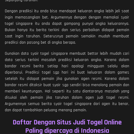
sepanjang taruhan.
Dengan prediksi itu anda bisa mendapat keluaran angka lebih jeli saat
ingin memasangkan bet. Argumennya dengan dengan memakai syair
togel singapore itu anda dapat gampang punyai angka keluarannya.
Bukan hanya itu berita terkini dan serius perbaikan didapat pemain
saat ingin taruhan. Seterusnya pemain semakin mudah membuat
prediksi dan pasang bet di angka berapa.
Gunakan data syair togel singapore membuat bettor lebih mudah cari
data serius terkini masalah prediksi keluaran angka. Karena dalam
bandar resmi berita setiap hari apalagi mingguan selalu akan
diperbarui. Prediksi togel sgp hari ini buat keluaran dalam games
setelah itu didapat pemain jika gunakan agen resmi. Karena dalam
bandar resmi ditaksir buat syair sgp sendiri bisa menolong pemain dan
memberi keuntungan. Hal seperti itu satu diantaranya masalah yang
disukai oleh pemain jika taruhan dalam agen judi togel resmi.
Argumennya semua berita syair togel singapore dari agen itu benar,
dan dapat tambahkan peluang menang pemain.
Daftar Dengan Situs Judi Togel Online
Paling dipercaya di Indonesia