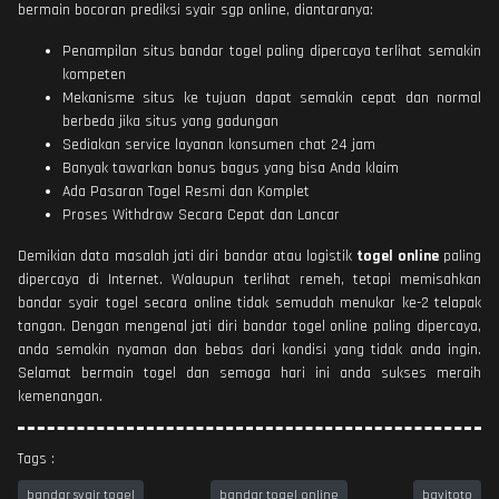
bermain bocoran prediksi syair sgp online, diantaranya:
Penampilan situs bandar togel paling dipercaya terlihat semakin
kompeten
Mekanisme situs ke tujuan dapat semakin cepat dan normal
berbeda jika situs yang gadungan
Sediakan service layanan konsumen chat 24 jam
Banyak tawarkan bonus bagus yang bisa Anda klaim
Ada Pasaran Togel Resmi dan Komplet
Proses Withdraw Secara Cepat dan Lancar
Demikian data masalah jati diri bandar atau logistik
togel online
paling
dipercaya di Internet. Walaupun terlihat remeh, tetapi memisahkan
bandar syair togel secara online tidak semudah menukar ke-2 telapak
tangan. Dengan mengenal jati diri bandar togel online paling dipercaya,
anda semakin nyaman dan bebas dari kondisi yang tidak anda ingin.
Selamat bermain togel dan semoga hari ini anda sukses meraih
kemenangan.
Tags :
bandar syair togel
bandar togel online
bayitoto