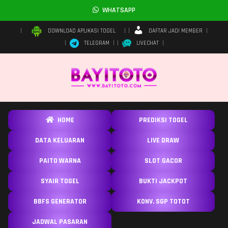
WHATSAPP
DAFTAR JADI MEMBER
DOWNLOAD APLIKASI TOGEL
TELEGRAM
LIVECHAT
HOME
PREDIKSI TOGEL
DATA KELUARAN
LIVE DRAW
PAITO WARNA
SLOT GACOR
SYAIR TOGEL
BUKTI JACKPOT
BBFS GENERATOR
KONV. SGP TOTOT
JADWAL PASARAN