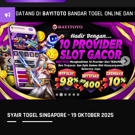
T DATANG DI
BAYITOTO
BANDAR TOGEL ONLINE DAN SITU
SYAIR TOGEL SINGAPORE – 19 OKTOBER 2025