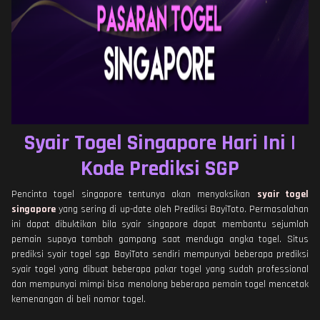
Syair Togel Singapore Hari Ini |
Kode Prediksi SGP
Pencinta togel singapore tentunya akan menyaksikan
syair togel
singapore
yang sering di up-date oleh Prediksi BayiToto. Permasalahan
ini dapat dibuktikan bila syair singapore dapat membantu sejumlah
pemain supaya tambah gampang saat menduga angka togel. Situs
prediksi syair togel sgp BayiToto sendiri mempunyai beberapa prediksi
syair togel yang dibuat beberapa pakar togel yang sudah professional
dan mempunyai mimpi bisa menolong beberapa pemain togel mencetak
kemenangan di beli nomor togel.