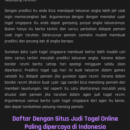
sepanjang taruhan.
Dengan prediksi itu anda bisa mendapat keluaran angka lebih jeli saat
ingin memasangkan bet. Argumennya dengan dengan memakai syair
togel singapore itu anda dapat gampang punyai angka keluarannya.
Bukan hanya itu berita terkini dan serius perbaikan didapat pemain
saat ingin taruhan. Seterusnya pemain semakin mudah membuat
prediksi dan pasang bet di angka berapa.
Gunakan data syair togel singapore membuat bettor lebih mudah cari
data serius terkini masalah prediksi keluaran angka. Karena dalam
bandar resmi berita setiap hari apalagi mingguan selalu akan
diperbarui. Prediksi togel sgp hari ini buat keluaran dalam games
setelah itu didapat pemain jika gunakan agen resmi. Karena dalam
bandar resmi ditaksir buat syair sgp sendiri bisa menolong pemain dan
memberi keuntungan. Hal seperti itu satu diantaranya masalah yang
disukai oleh pemain jika taruhan dalam agen judi togel resmi.
Argumennya semua berita syair togel singapore dari agen itu benar,
dan dapat tambahkan peluang menang pemain.
Daftar Dengan Situs Judi Togel Online
Paling dipercaya di Indonesia