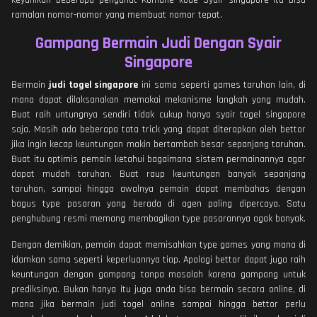
keyanikan beberapa penganut Komune kode Syair singapore itu bisa
ramalan nomor-nomor yang membuat nomor tepat.
Gampang Bermain Judi Dengan Syair
Singapore
Bermain
judi togel singapore
ini sama seperti games taruhan lain, di
mana dapat dilaksanakan memakai mekanisme langkah yang mudah.
Buat raih untungnya sendiri tidak cukup hanya syair togel singapore
saja. Masih ada beberapa tata trick yang dapat diterapkan oleh bettor
jika ingin kecap keuntungan makin bertambah besar sepanjang taruhan.
Buat itu optimis pemain ketahui bagaimana sistem permainannya agar
dapat mudah taruhan. Buat raup keuntungan banyak sepanjang
taruhan, sampai hingga awalnya pemain dapat membahas dengan
bagus type pasaran yang berada di agen paling dipercaya. Satu
penghubung resmi memang membagikan type pasarannya agak banyak.
Dengan demikian, pemain dapat memisahkan type games yang mana di
idamkan sama seperti keperluannya tiap. Apalagi bettor dapat juga raih
keuntungan dengan gampang tanpa masalah karena gampang untuk
prediksinya. Bukan hanya itu juga anda bisa bermain secara online, di
mana jika bermain judi togel online sampai hingga bettor perlu