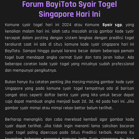
Forum BayiToto Syair Togel
Singapore Hari Ini
Komune syair togel hari ini 2024 atau Komune
Syair sgp
, yang
kenaikan malam hari ini. ialah satu masalah arsip gambar kode syair
tercepat dalam posting dengan sistem lengkao dengan prediksi togel
terakurat saat ini ada di situs komune kode syair singapore hari ini
BayiToto. Sampai hingga punyai karena besar dalam beberapa pemain
togel buat mendapat angka cermat Syair dan toto jaran kabur. Ada
beberapa coretan kode syair togel yang misalnya sudah professional
dan mempunyai pengikutnya.
Bukan hanya itu catatan penting jika masing-masing gambar kode syair
singapore yang pada komune syair togel tempatnya ada di barisan
sangat atas seperti daftar berita syair yang kita untuk besar dapat
saja dapat membuat angka menjadi buat 2d, 3d, 4d pada hari ini. Jika
gambar syair mimpi atau mimpi rekan bettor belum terlihat.
Berharap menangkis dan coba mereload kembali agar gambar kode
syair dapat terlihat. Jika tidak ingin menanti lama saksikan bocoran
syair togel paling dipercaya pada Situs Prediksi terbaik. Karena itu