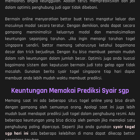
membahas angka keunggulan. Adalah terus memprediksikan dan jeli
dalam optimis penghubung judi agar tidak dibebani.
Bermain online menyaratkan bettor buat terus mengatur keluar dan
masuknya modal secara teratur. Dengan demikian, anda dapat secara
gampang meminimalisir keluarnya modal dan memaksimalkan
keuntungan sepanjang taruhan. Jika ingin menangi taruhan togel
singapore sendiri, bettor memang seharusnya ketahui bagaimana
dasar dan trick berjudinya. Dengan itu bisa membuat pemain mudah
dalam raih keuntungan dalam jumlah besar. Optimis juga anda kuasai
bagaimana sistem dan keputusan bermain judi toto gelap agar tidak
masalah. Gunakan berita syair togel singapore tiap hari dapat
membuat anda lebih mudah waktu membuat prediksi.
Keuntungan Memakai Prediksi Syair sgp
Memang saat ini ada beberapa situs togel online yang bisa diraih
dengan gampang oleh semuanya orang. Apalagi saat ini juga lebih
mudah buat mendapat prediksi judi togel dalam penghubung resmi. Ada
beberapa keuntungan yang bisa dicicip oleh pemain jika memakai satu
penghubung paling dipercaya. Seperti jika anda gunakan
syair togel
sgp hari ini
ada beberapa kelebihan di mana dapat dikecap bettor