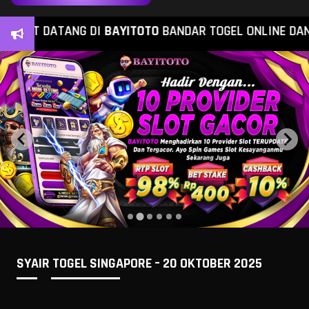
AT DATANG DI
BAYITOTO
BANDAR TOGEL ONLINE DAN SIT
SYAIR TOGEL SINGAPORE – 20 OKTOBER 2025