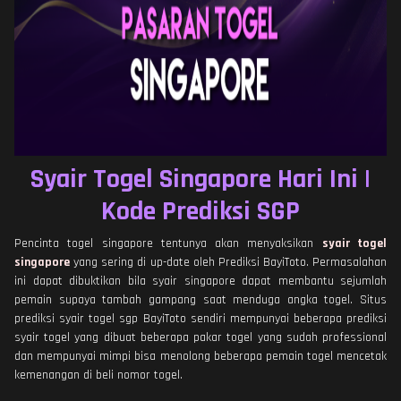
Syair Togel Singapore Hari Ini |
Kode Prediksi SGP
Pencinta togel singapore tentunya akan menyaksikan
syair togel
singapore
yang sering di up-date oleh Prediksi BayiToto. Permasalahan
ini dapat dibuktikan bila syair singapore dapat membantu sejumlah
pemain supaya tambah gampang saat menduga angka togel. Situs
prediksi syair togel sgp BayiToto sendiri mempunyai beberapa prediksi
syair togel yang dibuat beberapa pakar togel yang sudah professional
dan mempunyai mimpi bisa menolong beberapa pemain togel mencetak
kemenangan di beli nomor togel.