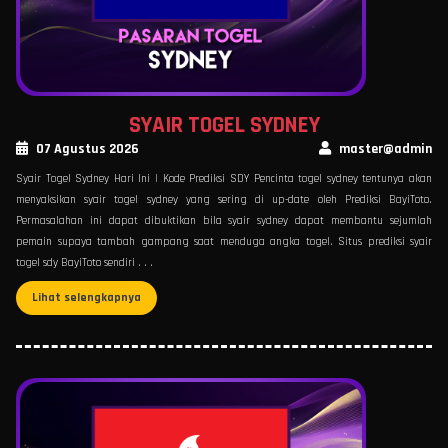
SYAIR TOGEL SYDNEY
07 Agustus 2026
master@admin
Syair Togel Sydney Hari Ini | Kode Prediksi SDY Pencinta togel sydney tentunya akan
menyaksikan syair togel sydney yang sering di up-date oleh Prediksi BayiToto.
Permasalahan ini dapat dibuktikan bila syair sydney dapat membantu sejumlah
pemain supaya tambah gampang saat menduga angka togel. Situs prediksi syair
togel sdy BayiToto sendiri . . .
Lihat selengkapnya