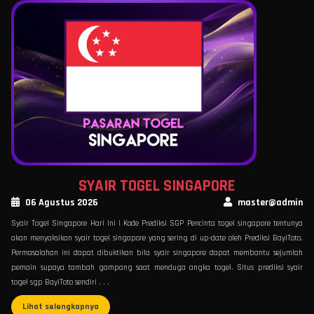
SYAIR TOGEL SINGAPORE
06 Agustus 2026
master@admin
Syair Togel Singapore Hari Ini | Kode Prediksi SGP Pencinta togel singapore tentunya
akan menyaksikan syair togel singapore yang sering di up-date oleh Prediksi BayiToto.
Permasalahan ini dapat dibuktikan bila syair singapore dapat membantu sejumlah
pemain supaya tambah gampang saat menduga angka togel. Situs prediksi syair
togel sgp BayiToto sendiri . . .
Lihat selengkapnya