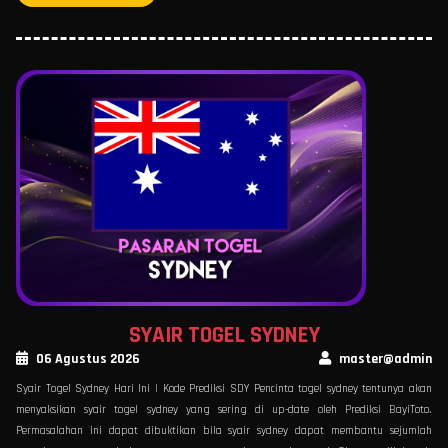
SYAIR TOGEL SYDNEY
06 Agustus 2026
master@admin
Syair Togel Sydney Hari Ini | Kode Prediksi SDY Pencinta togel sydney tentunya akan
menyaksikan syair togel sydney yang sering di up-date oleh Prediksi BayiToto.
Permasalahan ini dapat dibuktikan bila syair sydney dapat membantu sejumlah