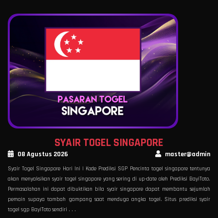
SYAIR TOGEL SINGAPORE
08 Agustus 2026
master@admin
Syair Togel Singapore Hari Ini | Kode Prediksi SGP Pencinta togel singapore tentunya
akan menyaksikan syair togel singapore yang sering di up-date oleh Prediksi BayiToto.
Permasalahan ini dapat dibuktikan bila syair singapore dapat membantu sejumlah
pemain supaya tambah gampang saat menduga angka togel. Situs prediksi syair
togel sgp BayiToto sendiri . . .