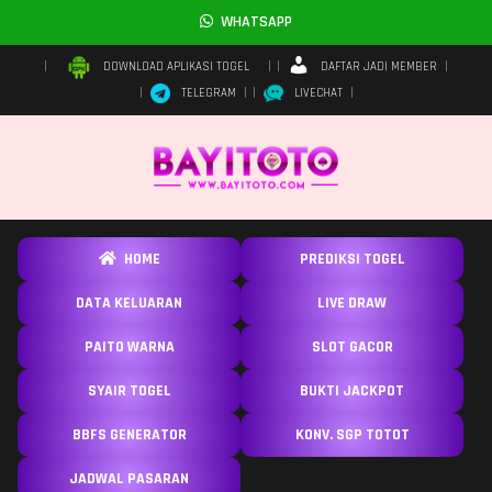
WHATSAPP
DAFTAR JADI MEMBER
DOWNLOAD APLIKASI TOGEL
TELEGRAM
LIVECHAT
HOME
PREDIKSI TOGEL
DATA KELUARAN
LIVE DRAW
PAITO WARNA
SLOT GACOR
SYAIR TOGEL
BUKTI JACKPOT
BBFS GENERATOR
KONV. SGP TOTOT
JADWAL PASARAN