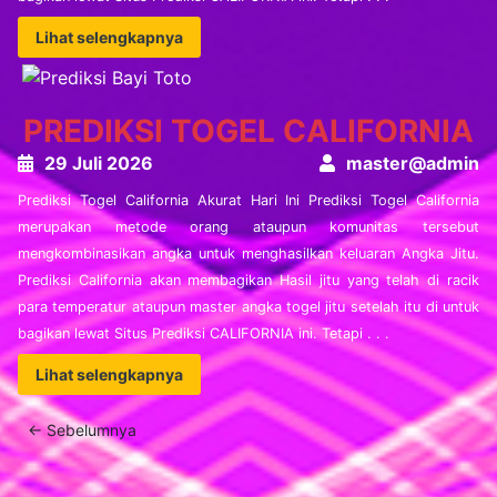
Lihat selengkapnya
PREDIKSI TOGEL CALIFORNIA
29 Juli 2026
master@admin
Prediksi Togel California Akurat Hari Ini Prediksi Togel California
merupakan metode orang ataupun komunitas tersebut
mengkombinasikan angka untuk menghasilkan keluaran Angka Jitu.
Prediksi California akan membagikan Hasil jitu yang telah di racik
para temperatur ataupun master angka togel jitu setelah itu di untuk
bagikan lewat Situs Prediksi CALIFORNIA ini. Tetapi . . .
Lihat selengkapnya
← Sebelumnya