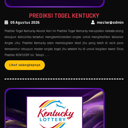
PREDIKSI TOGEL KENTUCKY
05 Agustus 2026
master@admin
Prediksi Togel Kentucky Akurat Hari Ini Prediksi Togel Kentucky merupakan metode orang
ataupun komunitas tersebut mengkombinasikan angka untuk menghasilkan keluaran
Angka Jitu. Prediksi Kentucky akan membagikan Hasil jitu yang telah di racik para
temperatur ataupun master angka togel jitu setelah itu di untuk bagikan lewat Situs
Prediksi KENTUCKY ini. Tetapi . . .
Lihat selengkapnya